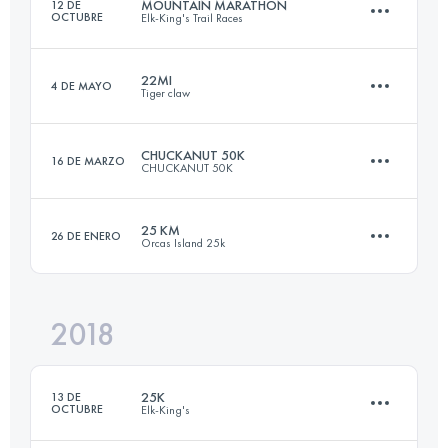
MOUNTAIN MARATHON
12 DE
OCTUBRE
Elk-King's Trail Races
84.9 KM
2060 M+
22MI
4 DE MAYO
Tiger claw
40.2 KM
2540 M+
Inicia sesión para ver el UTMB Index
CHUCKANUT 50K
16 DE MARZO
CHUCKANUT 50K
34.7 KM
2310 M+
Inicia sesión para ver el UTMB Index
25 KM
26 DE ENERO
Orcas Island 25k
49.5 KM
2000 M+
Inicia sesión para ver el UTMB Index
2018
25.9 KM
1460 M+
Inicia sesión para ver el UTMB Index
25K
13 DE
OCTUBRE
Elk-King's
Inicia sesión para ver el UTMB Index