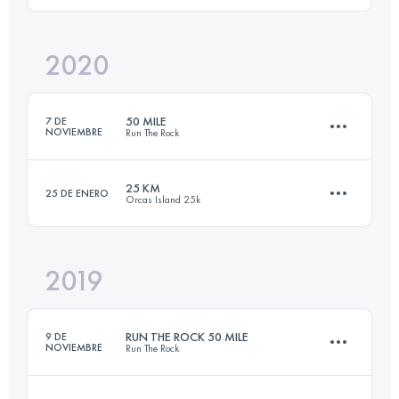
2020
98.1 KM
3355 M+
Inicia sesión para ver el UTMB Index
50 MILE
7 DE
NOVIEMBRE
Run The Rock
Inicia sesión para ver el UTMB Index
25 KM
25 DE ENERO
Orcas Island 25k
82.4 KM
2020 M+
2019
25.9 KM
1460 M+
Inicia sesión para ver el UTMB Index
RUN THE ROCK 50 MILE
9 DE
NOVIEMBRE
Run The Rock
Inicia sesión para ver el UTMB Index