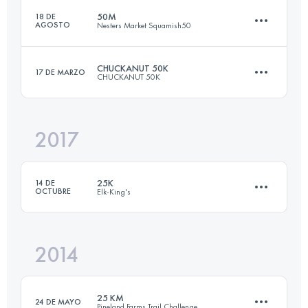
50M
18 DE
AGOSTO
Nesters Market Squamish50
24 KM
850 M+
CHUCKANUT 50K
17 DE MARZO
CHUCKANUT 50K
76.9 KM
2640 M+
Inicia sesión para ver el UTMB Index
2017
49.5 KM
2000 M+
Inicia sesión para ver el UTMB Index
25K
14 DE
OCTUBRE
Elk-King's
Inicia sesión para ver el UTMB Index
2014
24 KM
850 M+
25 KM
24 DE MAYO
Pineland Farms Trail Challenge