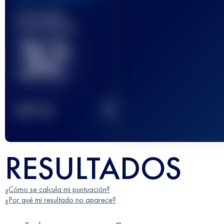
Carrera(s)
terminada(s)
32
2
TOP
10
RESULTADOS
¿Cómo se calcula mi puntuación?
¿Por qué mi resultado no aparece?