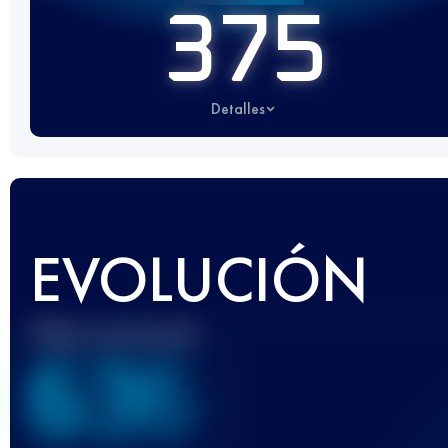
375
Detalles
EVOLUCIÓN
Mejor puntuación
636