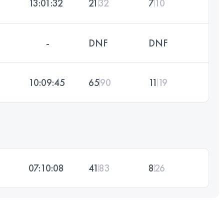
13:01:32
21
32
7
10
-
DNF
DNF
10:09:45
65
90
11
19
07:10:08
41
83
8
26