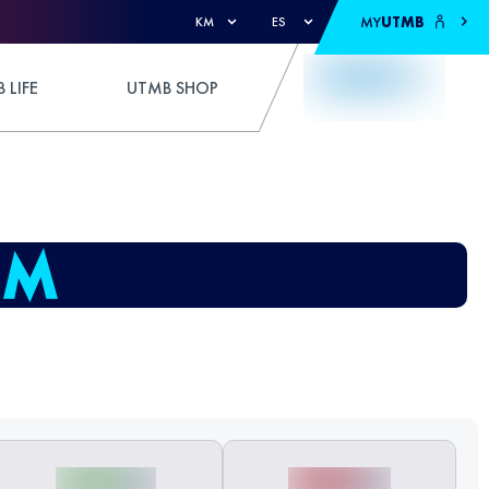
MY
UTMB
KM
ES
 LIFE
UTMB SHOP