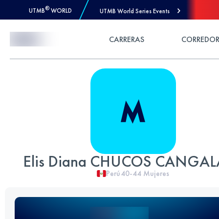
®
UTMB
WORLD
UTMB World Series Events
Skip to Content
CARRERAS
CORREDOR
Elis Diana CHUCOS CANGAL
Perú
40-44
Mujeres