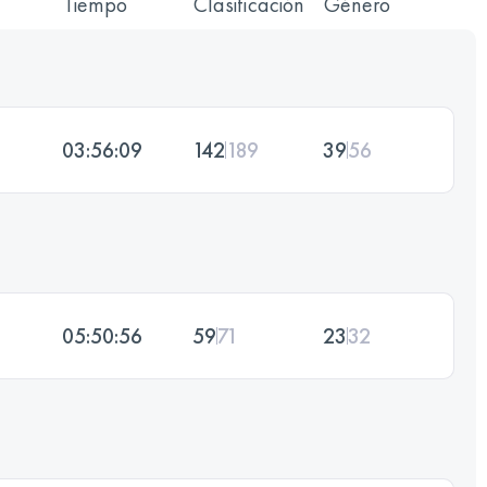
Tiempo
Clasificación
Género
03:56:09
142
189
39
56
05:50:56
59
71
23
32