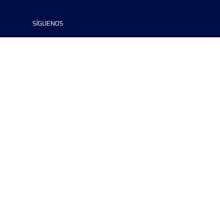
SÍGUENOS
©2024 UTMB® all rights reserved. Ultra-
Trail® and UTMB® are registered
trademarks..