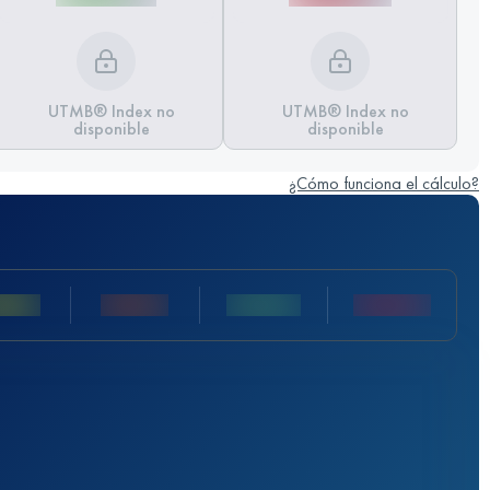
UTMB® Index no
UTMB® Index no
disponible
disponible
¿Cómo funciona el cálculo?