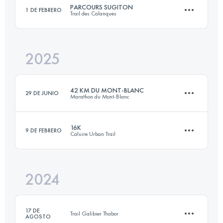
PARCOURS SUGITON
1 DE FEBRERO
Trail des Calanques
30 KM
850 M+
2025
38 KM
2120 M+
Inicia sesión para ver el UTMB Index
42 KM DU MONT-BLANC
29 DE JUNIO
Marathon du Mont-Blanc
Inicia sesión para ver el UTMB Index
16K
9 DE FEBRERO
Caluire Urban Trail
43.6 KM
2550 M+
2024
17 KM
400 M+
Inicia sesión para ver el UTMB Index
17 DE
Trail Galibier Thabor
AGOSTO