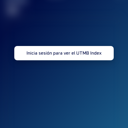
terminada(s)
32
Inicia sesión para ver el UTMB Index