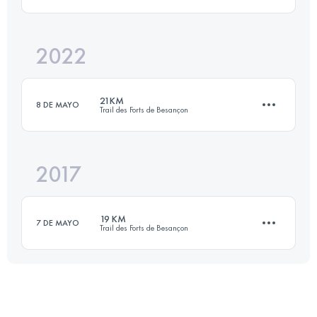
Inicia sesión para ver el UTMB Index
2022
12 KM
620 M+
21KM
8 DE MAYO
Trail des Forts de Besançon
Inicia sesión para ver el UTMB Index
2017
20 KM
600 M+
19 KM
7 DE MAYO
Trail des Forts de Besançon
Inicia sesión para ver el UTMB Index
19 KM
700 M+