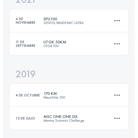
SPU100
6 DE
NOVIEMBRE
SENTUL PANDEMIC ULTRA
Inicia sesión para ver el UTMB Index
UTGK 50KM
11 DE
SEPTIEMBRE
UTGK100
100 KM
7100 M+
2019
50.7 KM
1820 M+
Inicia sesión para ver el UTMB Index
170 KM
4 DE OCTUBRE
MesaStila 100
Inicia sesión para ver el UTMB Index
MSC ONE.ONE.SIX
13 DE JULIO
Mantra Summits Challenge
167.9 KM
9590 M+