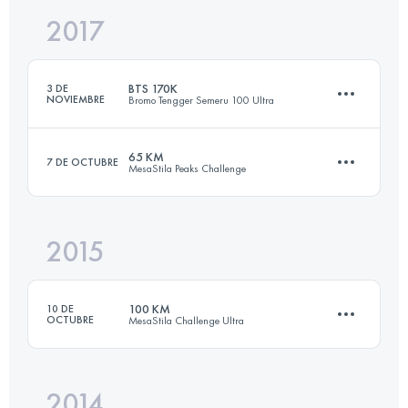
2017
117.2 KM
7820 M+
Inicia sesión para ver el UTMB Index
BTS 170K
3 DE
NOVIEMBRE
Bromo Tengger Semeru 100 Ultra
Inicia sesión para ver el UTMB Index
65 KM
7 DE OCTUBRE
MesaStila Peaks Challenge
176.5 KM
8570 M+
2015
65.3 KM
4610 M+
Inicia sesión para ver el UTMB Index
100 KM
10 DE
OCTUBRE
MesaStila Challenge Ultra
Inicia sesión para ver el UTMB Index
2014
100.9 KM
7900 M+