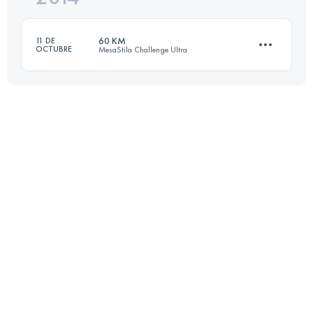
60 KM
11 DE
OCTUBRE
MesaStila Challenge Ultra
Inicia sesión para ver el UTMB Index
72.7 KM
5010 M+
Inicia sesión para ver el UTMB Index