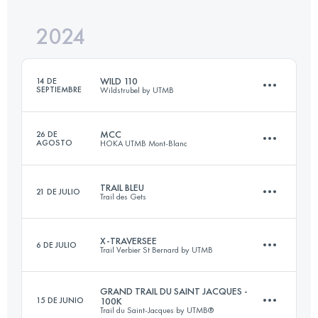
Inicia sesión para ver el UTMB Index
2024
31 KM
1570 M+
Inicia sesión para ver el UTMB Index
WILD 110
14 DE
SEPTIEMBRE
Wildstrubel by UTMB
Inicia sesión para ver el UTMB Index
MCC
26 DE
AGOSTO
HOKA UTMB Mont-Blanc
72 KM
3700 M+
TRAIL BLEU
21 DE JULIO
Trail des Gets
40 KM
2350 M+
Inicia sesión para ver el UTMB Index
X-TRAVERSEE
6 DE JULIO
Trail Verbier St Bernard by UTMB
21.5 KM
1041 M+
Inicia sesión para ver el UTMB Index
GRAND TRAIL DU SAINT JACQUES -
15 DE JUNIO
100K
Trail du Saint-Jacques by UTMB®
17 KM
1554 M+