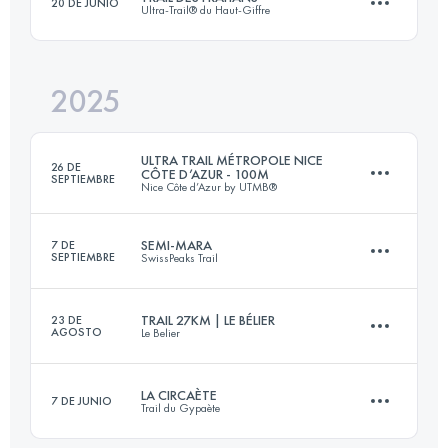
20 DE JUNIO
Ultra-Trail® du Haut-Giffre
28 KM
1700 M+
2025
54 KM
3450 M+
Inicia sesión para ver el UTMB Index
ULTRA TRAIL MÉTROPOLE NICE
26 DE
CÔTE D’AZUR - 100M
SEPTIEMBRE
Nice Côte d’Azur by UTMB®
Inicia sesión para ver el UTMB Index
SEMI-MARA
7 DE
SEPTIEMBRE
SwissPeaks Trail
165 KM
8900 M+
TRAIL 27KM | LE BÉLIER
23 DE
AGOSTO
Le Belier
21.4 KM
990 M+
Inicia sesión para ver el UTMB Index
LA CIRCAÈTE
7 DE JUNIO
Trail du Gypaète
27 KM
1190 M+