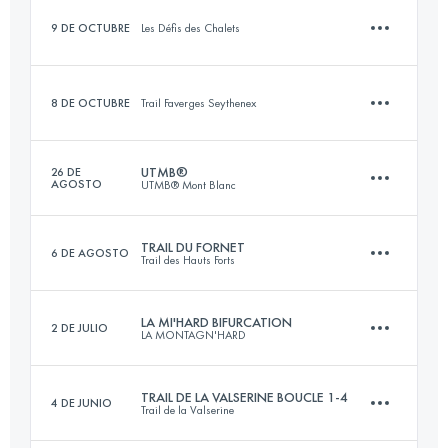
9 DE OCTUBRE
Les Défis des Chalets
19.1 KM
970 M+
8 DE OCTUBRE
Trail Faverges Seythenex
13 KM
350 M+
Inicia sesión para ver el UTMB Index
UTMB®
26 DE
AGOSTO
UTMB® Mont Blanc
12 KM
575 M+
Inicia sesión para ver el UTMB Index
TRAIL DU FORNET
6 DE AGOSTO
Trail des Hauts Forts
170.3 KM
10050 M+
Inicia sesión para ver el UTMB Index
LA MI'HARD BIFURCATION
2 DE JULIO
LA MONTAGN'HARD
40 KM
3060 M+
Inicia sesión para ver el UTMB Index
TRAIL DE LA VALSERINE BOUCLE 1-4
4 DE JUNIO
Trail de la Valserine
53.7 KM
4050 M+