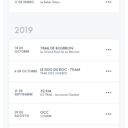
11 DE ENERO
Le Bélier Blanc
Inicia sesión para ver el UTMB Index
19.9 KM
640 M+
Inicia sesión para ver el UTMB Index
2019
9.7 KM
450 M+
Inicia sesión para ver el UTMB Index
TRAIL DE BOURBON
18 DE
OCTUBRE
Le Grand Raid De La Réunion
Inicia sesión para ver el UTMB Index
LE DUO DU ROC - TEAM
6 DE OCTUBRE
TRAIL DES GLIERES
113.7 KM
6520 M+
52 KM
21 DE
SEPTIEMBRE
LG TRAIL - Lausanne Genève
Equipo
39 KM
2300 M+
Inicia sesión para ver el UTMB Index
OCC
29 DE
AGOSTO
UTMB®
52.6 KM
1600 M+