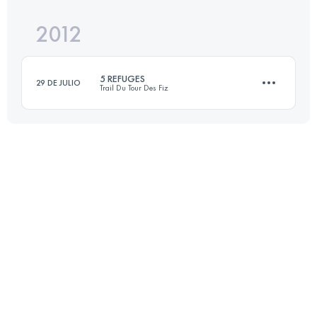
2012
30 KM
2300 M+
5 REFUGES
29 DE JULIO
Trail Du Tour Des Fiz
Inicia sesión para ver el UTMB Index
30 KM
2300 M+
Inicia sesión para ver el UTMB Index