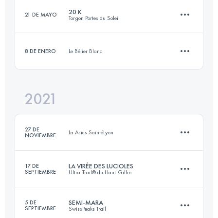
Inicia sesión para ver el UTMB Index
20 K
21 DE MAYO
Torgon Portes du Soleil
53.8 KM
2310 M+
Inicia sesión para ver el UTMB Index
8 DE ENERO
Le Bélier Blanc
19.5 KM
1422 M+
Inicia sesión para ver el UTMB Index
2021
8 KM
330 M+
Inicia sesión para ver el UTMB Index
27 DE
La Asics SaintéLyon
NOVIEMBRE
Inicia sesión para ver el UTMB Index
LA VIRÉE DES LUCIOLES
17 DE
SEPTIEMBRE
Ultra-Trail® du Haut-Giffre
13.9 KM
260 M+
SEMI-MARA
5 DE
SEPTIEMBRE
SwissPeaks Trail
17.9 KM
990 M+