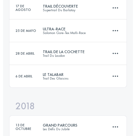
TRAIL DÉCOUVERTE
17 DE
AGOSTO
Inicia sesión para ver el UTMB Index
Supertrail Du Barlatay
55.5 KM
3480 M+
Inicia sesión para ver el UTMB Index
ULTRA-RACE
25 DE MAYO
Salomon Gore-Tex MaXi-Race
22.7 KM
1260 M+
Inicia sesión para ver el UTMB Index
TRAIL DE LA COCHETTE
28 DE ABRIL
Trail Du Laudon
113.8 KM
6930 M+
Inicia sesión para ver el UTMB Index
LE TALABAR
6 DE ABRIL
Trail Des Glaisins
34.5 KM
1790 M+
Inicia sesión para ver el UTMB Index
2018
18.7 KM
860 M+
Inicia sesión para ver el UTMB Index
GRAND PARCOURS
13 DE
OCTUBRE
Les Défis Du Jubilé