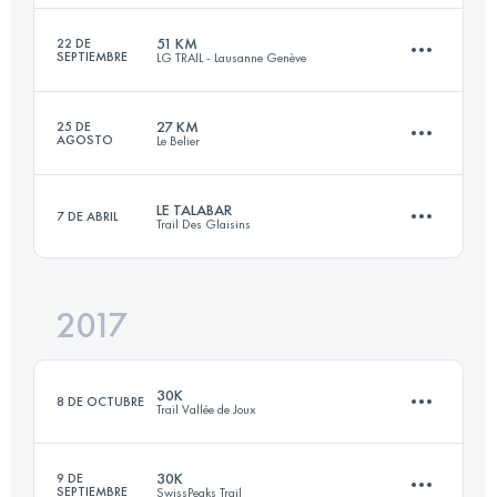
Inicia sesión para ver el UTMB Index
51 KM
22 DE
SEPTIEMBRE
LG TRAIL - Lausanne Genève
63.1 KM
2760 M+
27 KM
25 DE
AGOSTO
Le Belier
53 KM
1610 M+
Inicia sesión para ver el UTMB Index
LE TALABAR
7 DE ABRIL
Trail Des Glaisins
27 KM
1050 M+
Inicia sesión para ver el UTMB Index
2017
18.7 KM
860 M+
Inicia sesión para ver el UTMB Index
30K
8 DE OCTUBRE
Trail Vallée de Joux
Inicia sesión para ver el UTMB Index
30K
9 DE
SEPTIEMBRE
SwissPeaks Trail