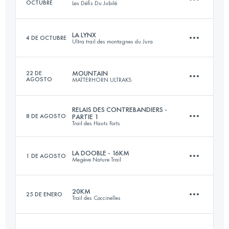
OCTUBRE
Les Défis Du Jubilé
Inicia sesión para ver el UTMB Index
LA LYNX
4 DE OCTUBRE
Ultra trail des montagnes du Jura
20.8 KM
1020 M+
MOUNTAIN
22 DE
AGOSTO
MATTERHORN ULTRAKS
18.6 KM
690 M+
Inicia sesión para ver el UTMB Index
RELAIS DES CONTREBANDIERS -
8 DE AGOSTO
PARTIE 1
Trail des Hauts Forts
32.1 KM
2000 M+
Inicia sesión para ver el UTMB Index
LA DOOBLE - 16KM
1 DE AGOSTO
Megève Nature Trail
Relevo
28.2 KM
2070 M+
Inicia sesión para ver el UTMB Index
20KM
25 DE ENERO
Trail des Coccinelles
15.5 KM
870 M+