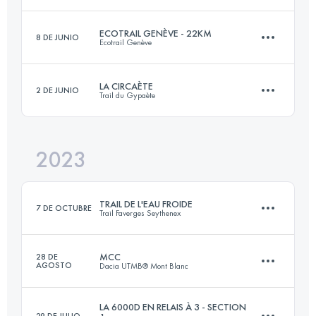
Inicia sesión para ver el UTMB Index
ECOTRAIL GENÈVE - 22KM
8 DE JUNIO
Ecotrail Genève
80.1 KM
3352 M+
Inicia sesión para ver el UTMB Index
LA CIRCAÈTE
2 DE JUNIO
Trail du Gypaète
22 KM
660 M+
Inicia sesión para ver el UTMB Index
2023
31 KM
1570 M+
Inicia sesión para ver el UTMB Index
TRAIL DE L'EAU FROIDE
7 DE OCTUBRE
Trail Faverges Seythenex
Inicia sesión para ver el UTMB Index
MCC
28 DE
AGOSTO
Dacia UTMB® Mont Blanc
26 KM
1700 M+
LA 6000D EN RELAIS À 3 - SECTION
29 DE JULIO