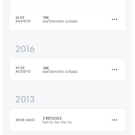
35.1 KM
1680 M+
19K
26 DE
AGOSTO
MATTERHORN ULTRAKS
28.8 KM
2250 M+
Inicia sesión para ver el UTMB Index
2016
19.7 KM
1008 M+
Inicia sesión para ver el UTMB Index
16K
20 DE
AGOSTO
MATTERHORN ULTRAKS
Inicia sesión para ver el UTMB Index
2013
17.3 KM
1095 M+
5 REFUGES
28 DE JULIO
Trail Du Tour Des Fiz
Inicia sesión para ver el UTMB Index