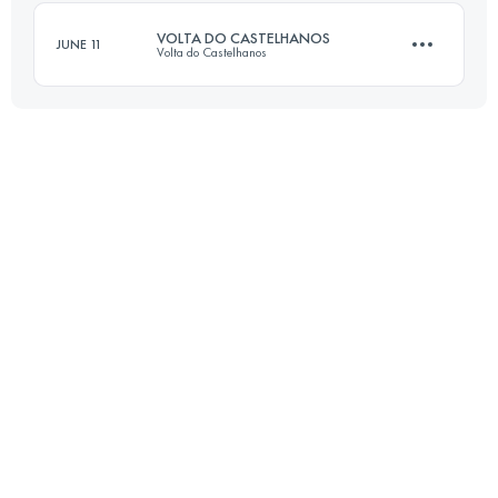
VOLTA DO CASTELHANOS
JUNE 11
Volta do Castelhanos
Login to access the UTMB Index
30 KM
1070 M+
Login to access the UTMB Index