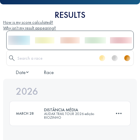
RESULTS
How is my score calculated?
Why isn't my result appearing?
Date
Race
2026
DISTÂNCIA MÉDIA
MARCH 28
AUDAX TRAIL TOUR 2026 edição
RIOZINHO