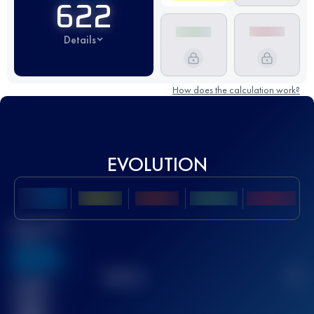
622
Details
How does the calculation work?
EVOLUTION
Best UTMB
Score
636
TOP
10
2
Finished
race(s)