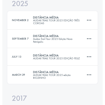
2025
20.2 KM
715 M+
DISTÂNCIA MÉDIA
NOVEMBER 2
AUDAX TRAIL TOUR 2025 EDIÇÃO TRÊS
COROAS
Login to access the UTMB Index
DISTÂNCIA MÉDIA
SEPTEMBER 7
Audax Trail Tour 2025 Edição Nova
Petrópolis
18 KM
1002 M+
DISTÂNCIA MÉDIA
JULY 13
AUDAX TRAIL TOUR 2025 EDIÇÃO FELIZ
17.5 KM
775 M+
Login to access the UTMB Index
DISTÂNCIA MÉDIA
MARCH 29
AUDAX TRAIL TOUR 2025 edição
RIOZINHO
18.5 KM
975 M+
Login to access the UTMB Index
2017
21 KM
820 M+
Login to access the UTMB Index