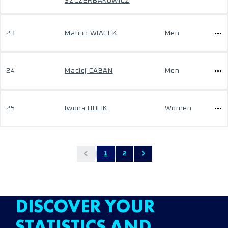
SZCZERBAKOWICZ
23
Marcin WIACEK
Men
24
Maciej CABAN
Men
25
Iwona HOLIK
Women
1
2
DISCOVER YOUR
STATISTICS AND