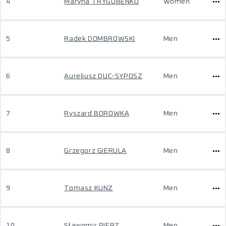
4
Maryna TRYGUBENKO
Women
5
Radek DOMBROWSKI
Men
6
Aureliusz DUC-SYPOSZ
Men
7
Ryszard BOROWKA
Men
8
Grzegorz GIERULA
Men
9
Tomasz KUNZ
Men
10
Sławomir PIERZ
Men