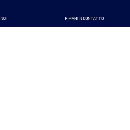
 NOI
RIMANI IN CONTATTO
zzazioni
FAQ
 di corsa
Contattaci
MyUTMB+
Informativa sulla privacy
Preferenze dei cookie