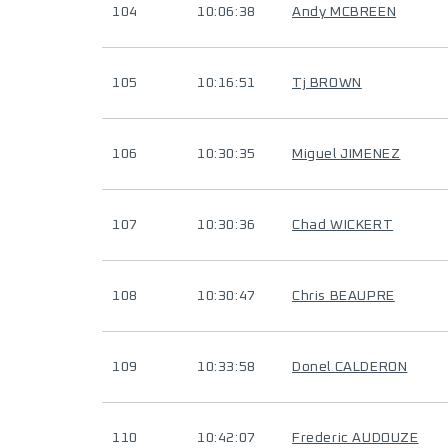
104
10:06:38
Andy MCBREEN
105
10:16:51
Tj BROWN
106
10:30:35
Miguel JIMENEZ
107
10:30:36
Chad WICKERT
108
10:30:47
Chris BEAUPRE
109
10:33:58
Donel CALDERON
110
10:42:07
Frederic AUDOUZE