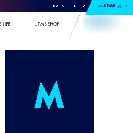
MY
UTMB
KM
IT
 LIFE
UTMB SHOP