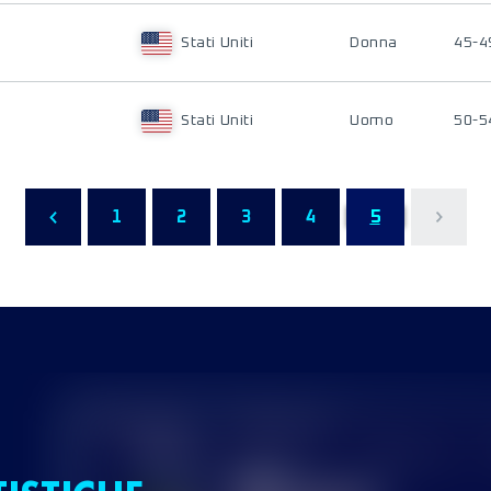
Stati Uniti
Donna
45-4
Stati Uniti
Uomo
50-5
1
2
3
4
5