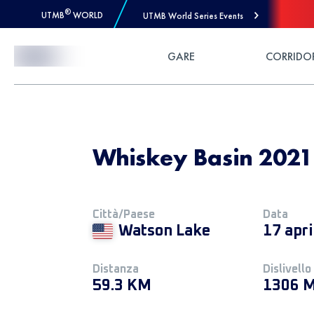
®
UTMB
WORLD
UTMB World Series Events
Skip to Content
GARE
CORRIDO
Whiskey Basin 2021
Città/Paese
Data
Watson Lake
17 apr
Distanza
Dislivello
59.3 KM
1306 