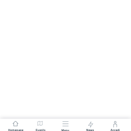
Homepage
Events
News
Accedi
Menu