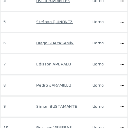
4
Oscar BASANTES
Uomo
5
Stefano QUIÑONEZ
Uomo
6
Diego GUAYASAMÍN
Uomo
7
Edisson APUPALO
Uomo
8
Pedro JARAMILLO
Uomo
9
Simon BUSTAMANTE
Uomo
10
Gustavo VENEGAS
Uomo