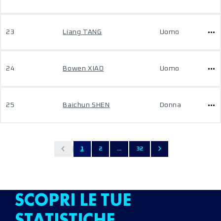
23
Liang TANG
Uomo
24
Bowen XIAO
Uomo
25
Baichun SHEN
Donna
1
2
...
32
SCOPRI LE TUE
STATISTICHE