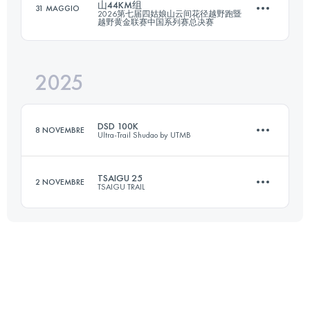
山44KM组
31 MAGGIO
2026第七届四姑娘山云间花径越野跑暨
26.8 KM
1283 M+
越野黄金联赛中国系列赛总决赛
2025
43.8 KM
2154 M+
Accedi per visualizzare l'UTMB Index
DSD 100K
8 NOVEMBRE
Ultra-Trail Shudao by UTMB
Accedi per visualizzare l'UTMB Index
TSAIGU 25
2 NOVEMBRE
TSAIGU TRAIL
99.7 KM
3330 M+
26.4 KM
1034 M+
Accedi per visualizzare l'UTMB Index