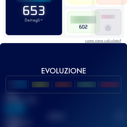
653
Dettagli
602
come viene calcolato?
EVOLUZIONE
Miglior
punteggio UTMB
636
TOP
10
2
Gara(e)
completata(e)