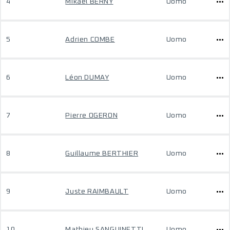
4
Mikael BERNY
Uomo
5
Adrien COMBE
Uomo
6
Léon DUMAY
Uomo
7
Pierre OGERON
Uomo
8
Guillaume BERTHIER
Uomo
9
Juste RAIMBAULT
Uomo
10
Mathieu SANGUINETTI
Uomo