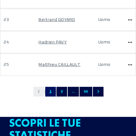
23
Bertrand GOYARD
Uomo
24
Hadrien PAVY
Uomo
25
Matthieu CAILLAULT
Uomo
1
2
...
66
SCOPRI LE TUE
STATISTICHE