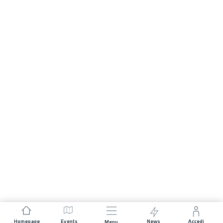
Homepage
Events
News
Accedi
Menu