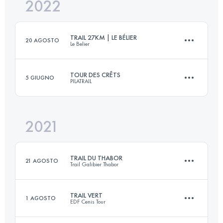
2022
22 KM
700 M+
TRAIL 27KM | LE BÉLIER
20 AGOSTO
Le Belier
Accedi per visualizzare l'UTMB Index
TOUR DES CRÊTS
5 GIUGNO
PILATRAIL
27 KM
1000 M+
2021
42 KM
2400 M+
Accedi per visualizzare l'UTMB Index
TRAIL DU THABOR
21 AGOSTO
Trail Galibier Thabor
Accedi per visualizzare l'UTMB Index
TRAIL VERT
1 AGOSTO
EDF Cenis Tour
32 KM
1960 M+