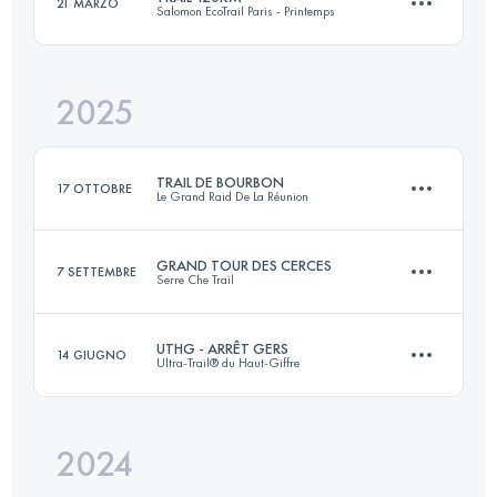
21 MARZO
Salomon EcoTrail Paris - Printemps
11.4 KM
450 M+
2025
120.1 KM
1809 M+
Accedi per visualizzare l'UTMB Index
TRAIL DE BOURBON
17 OTTOBRE
Le Grand Raid De La Réunion
Accedi per visualizzare l'UTMB Index
GRAND TOUR DES CERCES
7 SETTEMBRE
Serre Che Trail
101 KM
5835 M+
UTHG - ARRÊT GERS
14 GIUGNO
Ultra-Trail® du Haut-Giffre
60 KM
4000 M+
Accedi per visualizzare l'UTMB Index
2024
81 KM
5860 M+