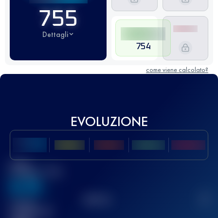
755
Dettagli
754
come viene calcolato?
EVOLUZIONE
Miglior
punteggio UTMB
636
TOP
10
2
Gara(e)
completata(e)