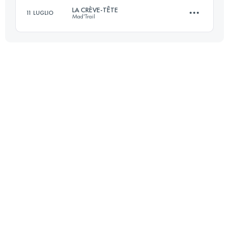
LA CRÈVE-TÊTE
11 LUGLIO
Mad'Trail
21 KM
1210 M+
Accedi per visualizzare l'UTMB Index
16 KM
1060 M+
Accedi per visualizzare l'UTMB Index
Accedi per visualizzare l'UTMB Index