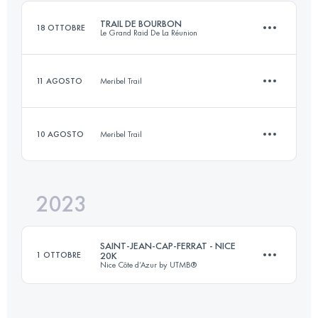
Accedi per visualizzare l'UTMB Index
TRAIL DE BOURBON
18 OTTOBRE
Le Grand Raid De La Réunion
Accedi per visualizzare l'UTMB Index
11 AGOSTO
Meribel Trail
101 KM
5835 M+
10 AGOSTO
Meribel Trail
11.3 KM
670 M+
Accedi per visualizzare l'UTMB Index
2023
2.7 KM
1010 M+
Accedi per visualizzare l'UTMB Index
SAINT-JEAN-CAP-FERRAT - NICE
1 OTTOBRE
20K
Nice Côte d’Azur by UTMB®
Accedi per visualizzare l'UTMB Index