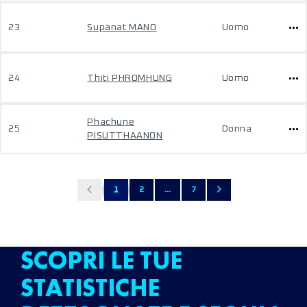
23
Supanat MANO
Uomo
24
Thiti PHROMHUNG
Uomo
Phachune
25
Donna
PISUTTHAANON
1
2
...
7
SCOPRI LE TUE
STATISTICHE