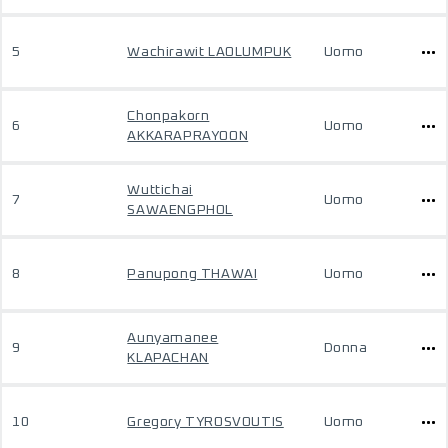
5
Wachirawit LAOLUMPUK
Uomo
Chonpakorn
6
Uomo
AKKARAPRAYOON
Wuttichai
7
Uomo
SAWAENGPHOL
8
Panupong THAWAI
Uomo
Aunyamanee
9
Donna
KLAPACHAN
10
Gregory TYROSVOUTIS
Uomo