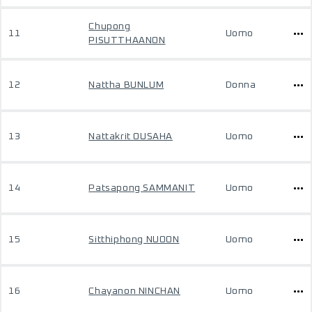
Chupong
11
Uomo
PISUTTHAANON
12
Nattha BUNLUM
Donna
13
Nattakrit OUSAHA
Uomo
14
Patsapong SAMMANIT
Uomo
15
Sitthiphong NUOON
Uomo
16
Chayanon NINCHAN
Uomo