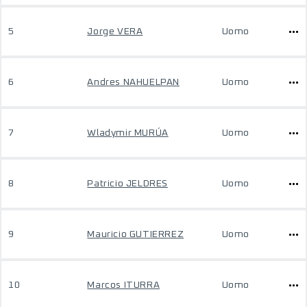
5
Jorge VERA
Uomo
6
Andres NAHUELPAN
Uomo
7
Wladymir MURÚA
Uomo
8
Patricio JELDRES
Uomo
9
Mauricio GUTIERREZ
Uomo
10
Marcos ITURRA
Uomo