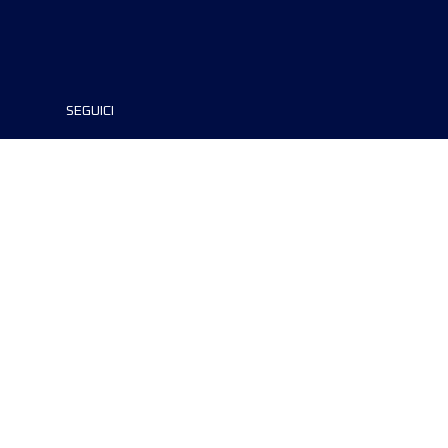
SEGUICI
©2024 UTMB® all rights reserved. Ultra-