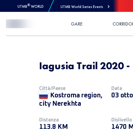
®
UTMB
WORLD
UTMB World Series Events
Skip to Content
GARE
CORRIDO
Iagusia Trail 2020 - 
Città/Paese
Data
Kostroma region,
03 ott
city Nerekhta
Distanza
Dislivello
113.8 KM
1470 