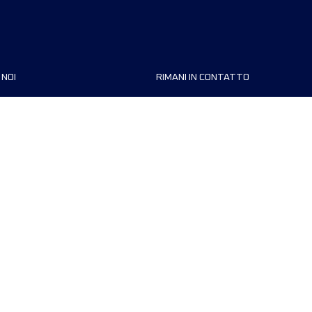
 NOI
RIMANI IN CONTATTO
zzazioni
FAQ
 di corsa
Contattaci
MyUTMB+
Informativa sulla privacy
Preferenze dei cookie