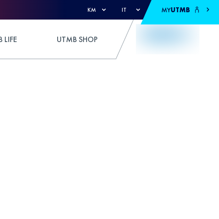
MY
UTMB
KM
IT
 LIFE
UTMB SHOP