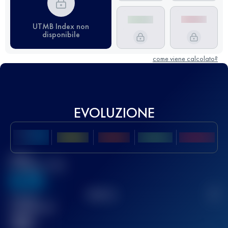
UTMB Index non
disponibile
come viene calcolato?
EVOLUZIONE
Miglior
punteggio UTMB
636
TOP
10
2
Gara(e)
completata(e)
32