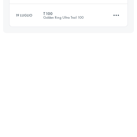
T100
19 LUGLIO
Golden Ring Ultra Trail 100
113.8 KM
1470 M+
Accedi per visualizzare l'UTMB Index
107.9 KM
760 M+
Accedi per visualizzare l'UTMB Index
Accedi per visualizzare l'UTMB Index