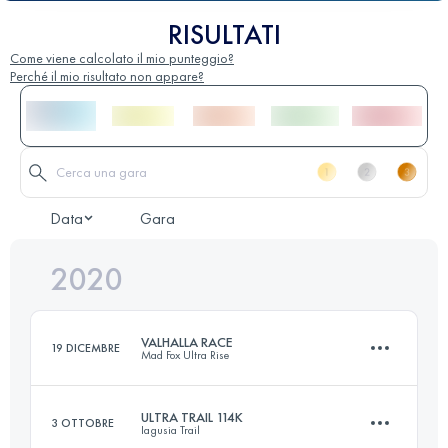
RISULTATI
Come viene calcolato il mio punteggio?
Perché il mio risultato non appare?
Data
Gara
2020
VALHALLA RACE
19 DICEMBRE
Mad Fox Ultra Rise
ULTRA TRAIL 114K
3 OTTOBRE
Iagusia Trail
167.5 KM
1200 M+