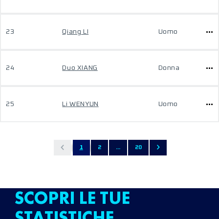
23
Qiang LI
Uomo
24
Duo XIANG
Donna
25
Li WENYUN
Uomo
1
2
...
20
SCOPRI LE TUE
STATISTICHE