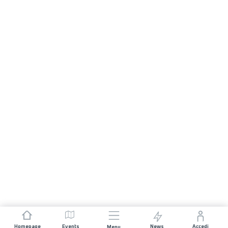
Homepage
Events
News
Accedi
Menu