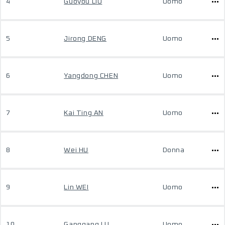
4
Guoyou LIU
Uomo
5
Jirong DENG
Uomo
6
Yangdong CHEN
Uomo
7
Kai Ting AN
Uomo
8
Wei HU
Donna
9
Lin WEI
Uomo
10
Ganggang LU
Uomo