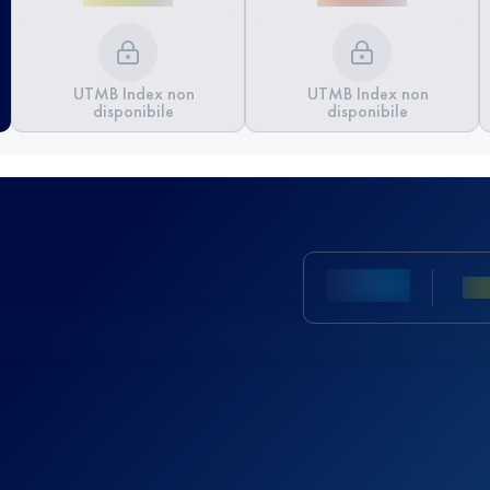
UTMB Index non
UTMB Index non
disponibile
disponibile