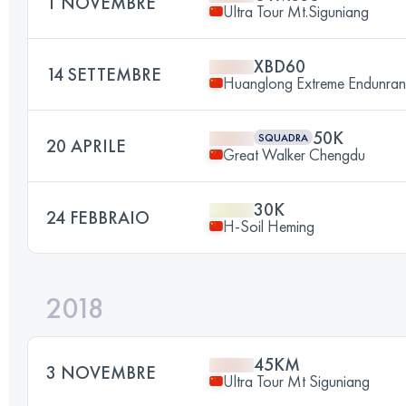
1 NOVEMBRE
Ultra Tour Mt.Siguniang
XBD60
14 SETTEMBRE
Huanglong Extreme Endunran
50K
SQUADRA
20 APRILE
Great Walker Chengdu
30K
24 FEBBRAIO
H-Soil Heming
2018
45KM
3 NOVEMBRE
Ultra Tour Mt Siguniang