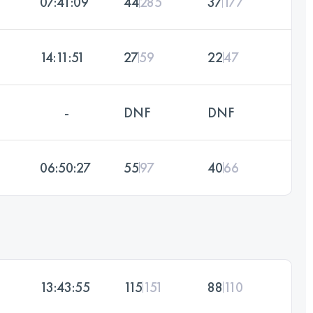
07:41:09
44
285
37
177
14:11:51
27
59
22
47
-
DNF
DNF
06:50:27
55
97
40
66
13:43:55
115
151
88
110