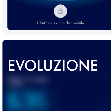
UTMB Index non disponibile
EVOLUZIONE
Miglior punteggio
UTMB
636