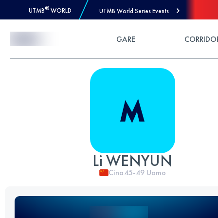
®
UTMB
WORLD
UTMB World Series Events
Skip to Content
GARE
CORRIDO
Li WENYUN
Cina
45-49
Uomo