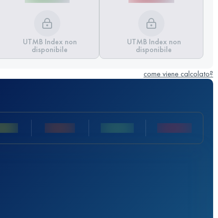
UTMB Index non
UTMB Index non
disponibile
disponibile
come viene calcolato?