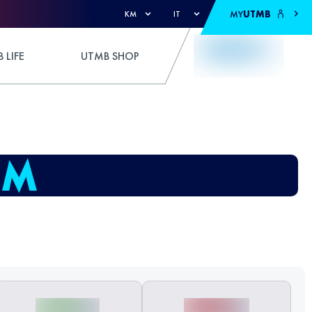
MY
UTMB
KM
IT
 LIFE
UTMB SHOP