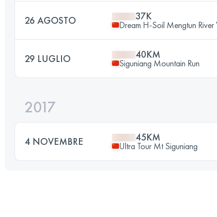
37K
26 AGOSTO
Dream H-Soil Mengtun River V
40KM
29 LUGLIO
Siguniang Mountain Run
2017
45KM
4 NOVEMBRE
Ultra Tour Mt Siguniang