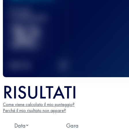
Gara(e)
completata(e)
32
2
TOP
10
RISULTATI
Come viene calcolato il mio punteggio?
Perché il mio risultato non appare?
Data
Gara