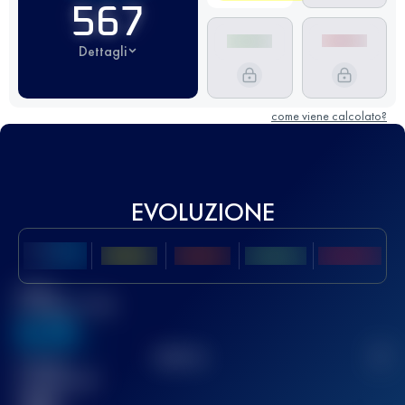
567
Dettagli
come viene calcolato?
EVOLUZIONE
Miglior
punteggio UTMB
636
TOP
10
2
Gara(e)
completata(e)