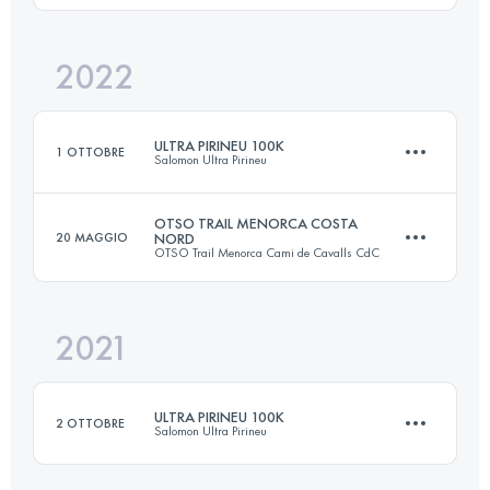
Accedi per visualizzare l'UTMB Index
2022
100.9 KM
6580 M+
ULTRA PIRINEU 100K
1 OTTOBRE
Salomon Ultra Pirineu
Accedi per visualizzare l'UTMB Index
OTSO TRAIL MENORCA COSTA
20 MAGGIO
NORD
OTSO Trail Menorca Cami de Cavalls CdC
101.3 KM
7190 M+
2021
96.4 KM
1870 M+
Accedi per visualizzare l'UTMB Index
ULTRA PIRINEU 100K
2 OTTOBRE
Salomon Ultra Pirineu
Accedi per visualizzare l'UTMB Index