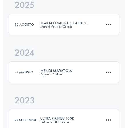
2025
185 KM
3500 M+
MARATÓ VALLS DE CARDOS
30 AGOSTO
Marató Valls de Cardós
Accedi per visualizzare l'UTMB Index
2024
23 KM
1411 M+
MENDI MARATOIA
26 MAGGIO
Zegama-Aizkorri
Accedi per visualizzare l'UTMB Index
2023
43.1 KM
2730 M+
ULTRA PIRINEU 100K
29 SETTEMBRE
Salomon Ultra Pirineu