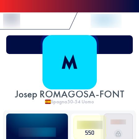
Skip to Content
Josep ROMAGOSA-FONT
Spagna
50-54
Uomo
550