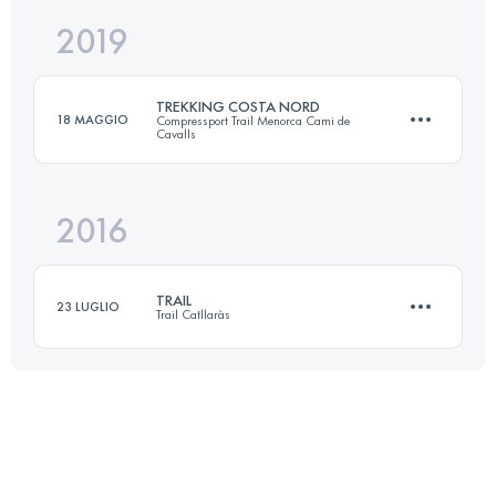
2019
100.8 KM
6572 M+
TREKKING COSTA NORD
18 MAGGIO
Compressport Trail Menorca Cami de
Cavalls
Accedi per visualizzare l'UTMB Index
2016
57.8 KM
1320 M+
TRAIL
23 LUGLIO
Trail Catllaràs
Accedi per visualizzare l'UTMB Index
28.6 KM
1770 M+