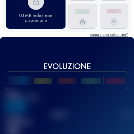
UTMB Index non
disponibile
come viene calcolato?
EVOLUZIONE
Miglior
punteggio UTMB
636
TOP
10
2
Gara(e)
completata(e)
32