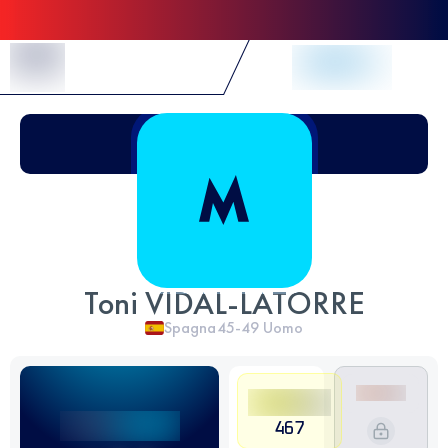
Skip to Content
Toni VIDAL-LATORRE
Spagna
45-49
Uomo
467