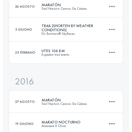
MARATÓN
26 AGOSTO
Trail Nocturn Camins De Cabres
Accedi per visualizzare l'UTMB Index
TRAIL (SHORTEN BY WEATHER
3 GIUGNO
CONDITIONS)
Els Bastions® SkyRaces
42.5 KM
2370 M+
UTES 106 KM
25 FEBBRAIO
Espadan trail events
63.5 KM
4440 M+
Accedi per visualizzare l'UTMB Index
2016
106.9 KM
5820 M+
Accedi per visualizzare l'UTMB Index
MARATÓN
27 AGOSTO
Trail Nocturn Camins De Cabres
Accedi per visualizzare l'UTMB Index
MARATO NOCTURNO
19 GIUGNO
Amanece X Chiva
44.8 KM
2780 M+