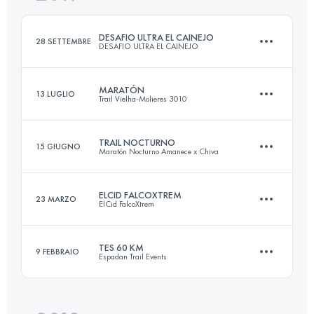
Accedi per visualizzare l'UTMB Index
DESAFIO ULTRA EL CAINEJO
28 SETTEMBRE
DESAFIO ULTRA EL CAINEJO
Accedi per visualizzare l'UTMB Index
MARATÓN
13 LUGLIO
Trail Vielha-Molieres 3010
48.6 KM
5490 M+
TRAIL NOCTURNO
15 GIUGNO
Maratón Nocturno Amanece x Chiva
43.1 KM
4010 M+
Accedi per visualizzare l'UTMB Index
ELCID FALCOXTREM
23 MARZO
ElCid FalcoXtrem
29.1 KM
1470 M+
Accedi per visualizzare l'UTMB Index
TES 60 KM
9 FEBBRAIO
Espadan Trail Events
80.6 KM
4280 M+
Accedi per visualizzare l'UTMB Index