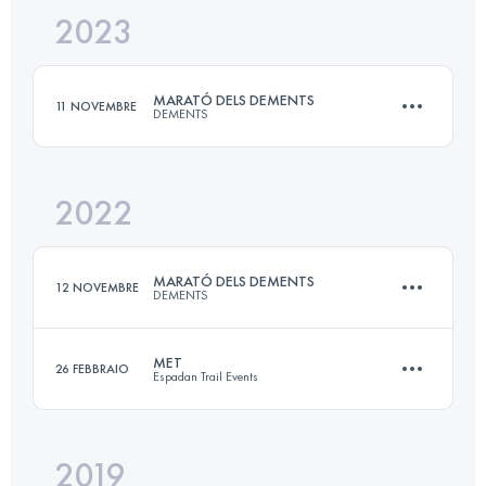
2023
28 KM
1300 M+
MARATÓ DELS DEMENTS
11 NOVEMBRE
DEMENTS
Accedi per visualizzare l'UTMB Index
2022
42.5 KM
3808 M+
MARATÓ DELS DEMENTS
12 NOVEMBRE
DEMENTS
Accedi per visualizzare l'UTMB Index
MET
26 FEBBRAIO
Espadan Trail Events
42.5 KM
3808 M+
2019
42 KM
2820 M+