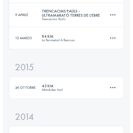
TRENCACIMS PAÜLS -
9 APRILE
ULTRAMARATÓ TERRES DE L'EBRE
Trencacims Paüls
49.7 KM
2300 M+
Accedi per visualizzare l'UTMB Index
84 KM
12 MARZO
La Perimetral A Benissa
50.6 KM
4420 M+
Accedi per visualizzare l'UTMB Index
2015
83.4 KM
4510 M+
Accedi per visualizzare l'UTMB Index
43 KM
24 OTTOBRE
Monduber trail
Accedi per visualizzare l'UTMB Index
2014
43.4 KM
2330 M+