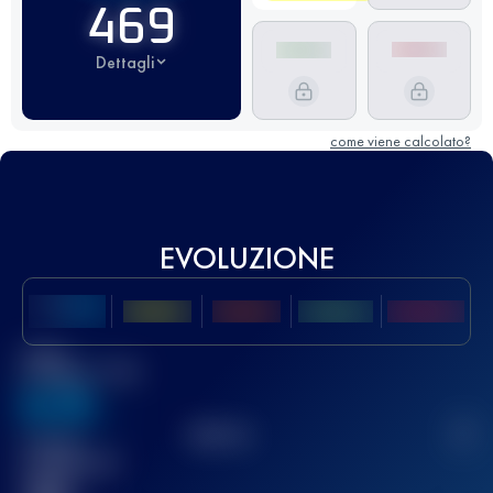
469
Dettagli
come viene calcolato?
EVOLUZIONE
Miglior
punteggio UTMB
636
TOP
10
2
Gara(e)
completata(e)