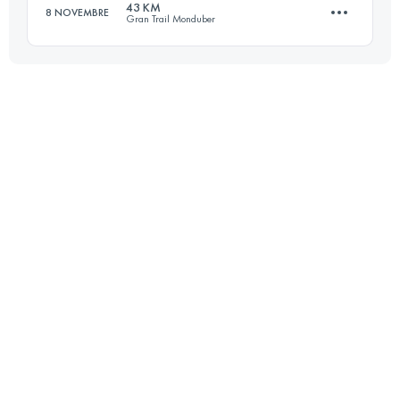
43 KM
8 NOVEMBRE
Gran Trail Monduber
Accedi per visualizzare l'UTMB Index
43 KM
2359 M+
Accedi per visualizzare l'UTMB Index