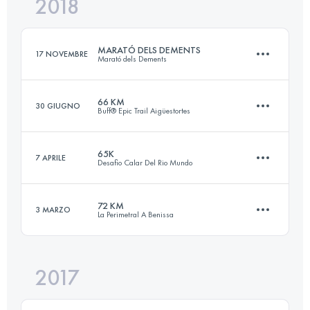
2018
59.4 KM
3510 M+
Accedi per visualizzare l'UTMB Index
MARATÓ DELS DEMENTS
17 NOVEMBRE
Marató dels Dements
Accedi per visualizzare l'UTMB Index
66 KM
30 GIUGNO
Buff® Epic Trail Aigüestortes
43.6 KM
3800 M+
65K
7 APRILE
Desafio Calar Del Rio Mundo
69.1 KM
5510 M+
Accedi per visualizzare l'UTMB Index
72 KM
3 MARZO
La Perimetral A Benissa
65.4 KM
4280 M+
Accedi per visualizzare l'UTMB Index
2017
71.9 KM
3490 M+
Accedi per visualizzare l'UTMB Index