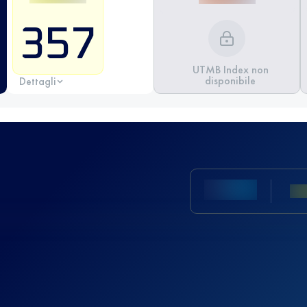
357
UTMB Index non
disponibile
Dettagli