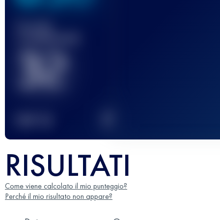
Gara(e)
completata(e)
32
2
TOP
10
RISULTATI
Come viene calcolato il mio punteggio?
Perché il mio risultato non appare?