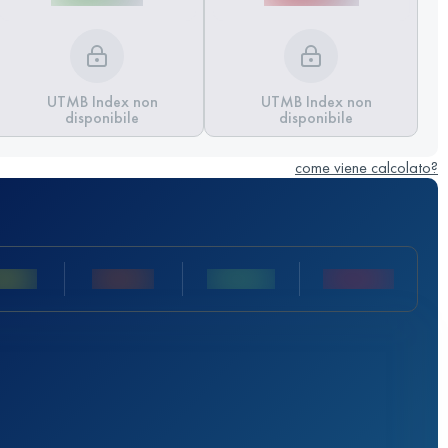
UTMB Index non
UTMB Index non
disponibile
disponibile
come viene calcolato?