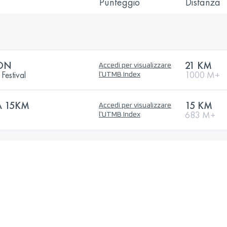
Punteggio
Distanza
ON
21 KM
Accedi per visualizzare
Festival
1000 M+
l'UTMB Index
A 15KM
15 KM
Accedi per visualizzare
683 M+
l'UTMB Index