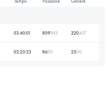
Tempo
Posizione
Genere
03:40:01
809
943
320
407
02:23:33
86
93
25
30