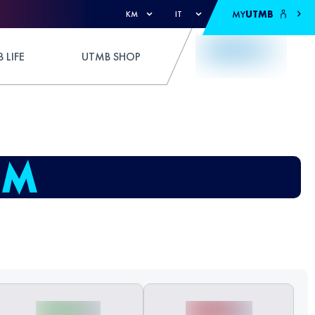
MY
UTMB
KM
IT
 LIFE
UTMB SHOP