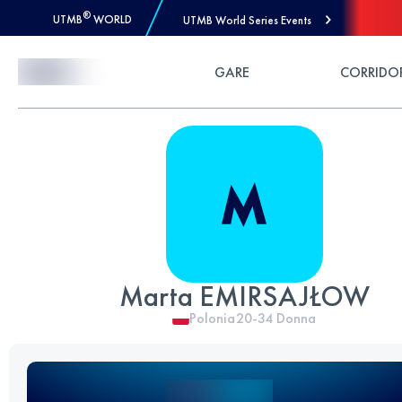
®
UTMB
WORLD
UTMB World Series Events
Skip to Content
GARE
CORRIDO
Marta EMIRSAJŁOW
Polonia
20-34
Donna