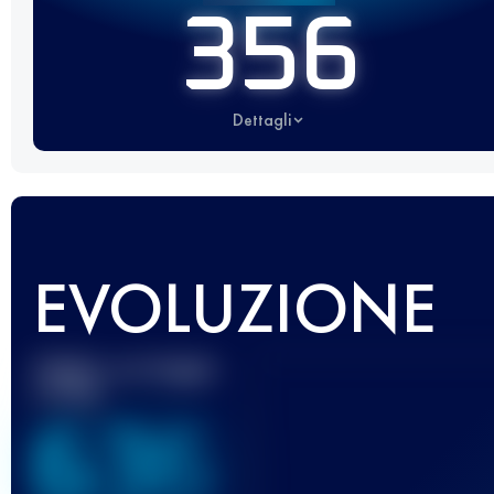
356
Dettagli
EVOLUZIONE
Miglior punteggio
UTMB
636