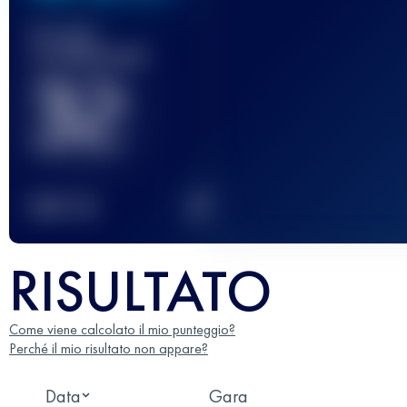
Gara(e)
completata(e)
32
2
TOP
10
RISULTATO
Come viene calcolato il mio punteggio?
Perché il mio risultato non appare?
Data
Gara