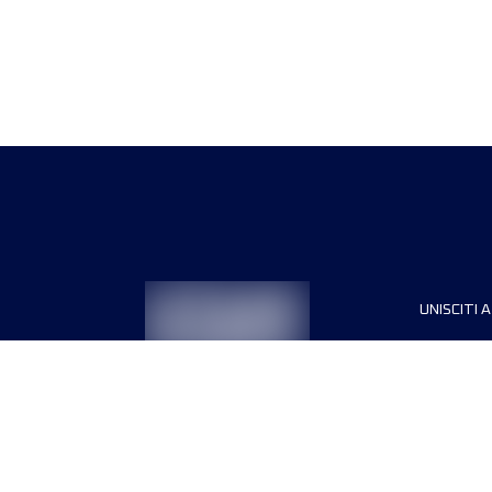
UNISCITI A
Sponsori
Direttori