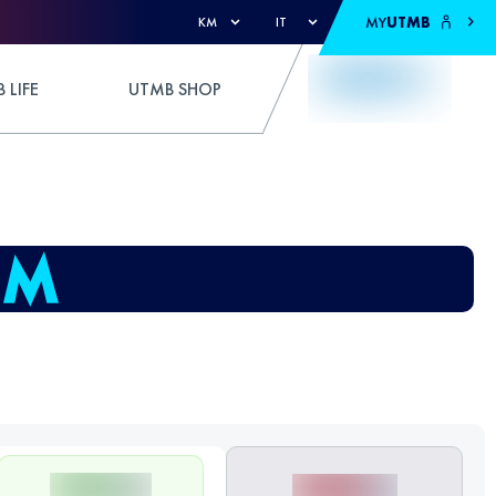
MY
UTMB
KM
IT
 LIFE
UTMB SHOP