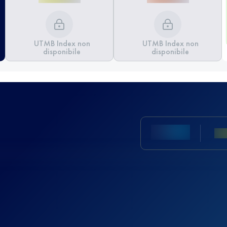
UTMB Index non
UTMB Index non
disponibile
disponibile