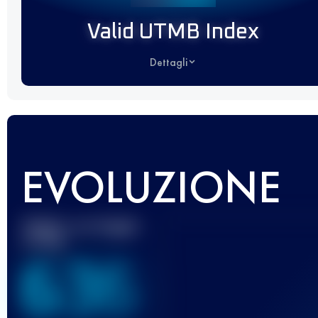
Valid UTMB Index
Dettagli
EVOLUZIONE
Miglior punteggio
UTMB
636