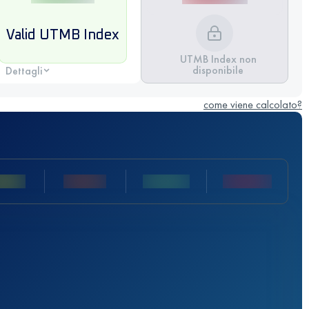
Valid UTMB Index
UTMB Index non
disponibile
Dettagli
come viene calcolato?