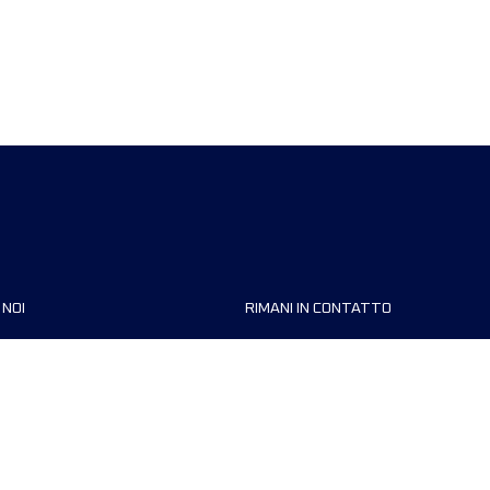
 NOI
RIMANI IN CONTATTO
zzazioni
FAQ
 di corsa
Contattaci
MyUTMB+