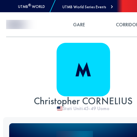
®
UTMB
WORLD
UTMB World Series Events
Skip to Content
GARE
CORRIDO
Christopher CORNELIUS
Stati Uniti
45-49
Uomo