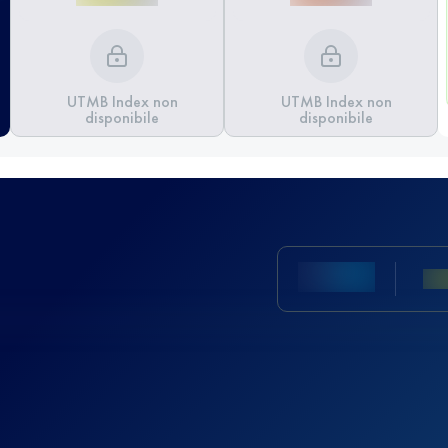
UTMB Index non
UTMB Index non
disponibile
disponibile