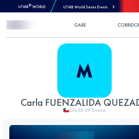
®
UTMB
WORLD
UTMB World Series Events
Skip to Content
GARE
CORRIDO
Carla FUENZALIDA QUEZA
Cile
35-39
Donna