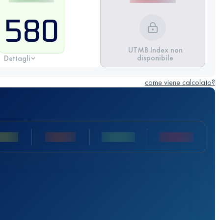
580
UTMB Index non
disponibile
Dettagli
come viene calcolato?