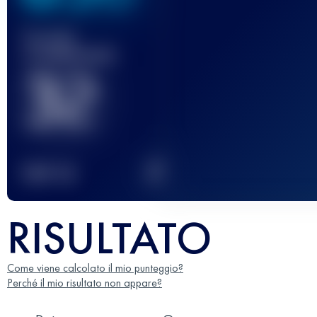
Gara(e)
completata(e)
32
2
TOP
10
RISULTATO
Come viene calcolato il mio punteggio?
Perché il mio risultato non appare?