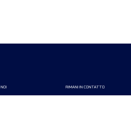
 NOI
RIMANI IN CONTATTO
zzazioni
FAQ
 di corsa
Contattaci
MyUTMB+