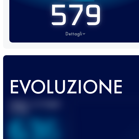
579
Dettagli
EVOLUZIONE
Miglior punteggio
UTMB
636