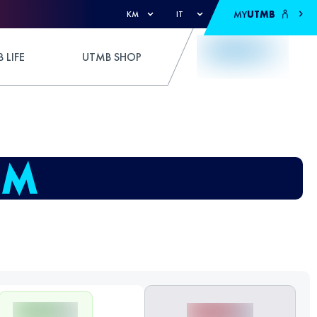
MY
UTMB
KM
IT
 LIFE
UTMB SHOP