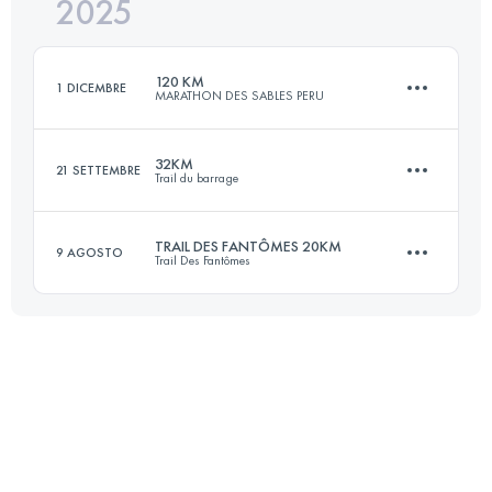
2025
21 KM
350 M+
120 KM
1 DICEMBRE
MARATHON DES SABLES PERU
Accedi per visualizzare l'UTMB Index
32KM
21 SETTEMBRE
Trail du barrage
3 Tappe
116 KM
2695 M+
TRAIL DES FANTÔMES 20KM
9 AGOSTO
Trail Des Fantômes
32 KM
1270 M+
Accedi per visualizzare l'UTMB Index
20 KM
900 M+
Accedi per visualizzare l'UTMB Index
Accedi per visualizzare l'UTMB Index