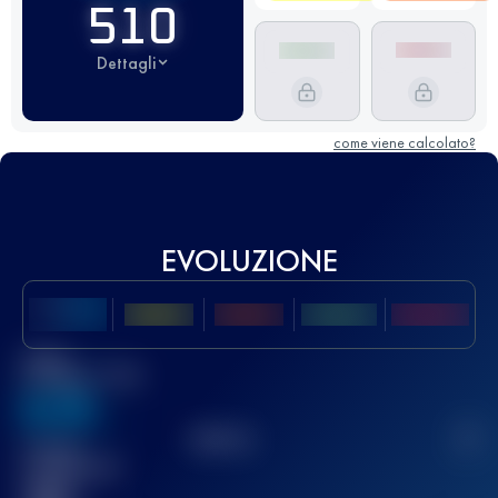
510
Dettagli
come viene calcolato?
EVOLUZIONE
Miglior
punteggio UTMB
636
TOP
10
2
Gara(e)
completata(e)