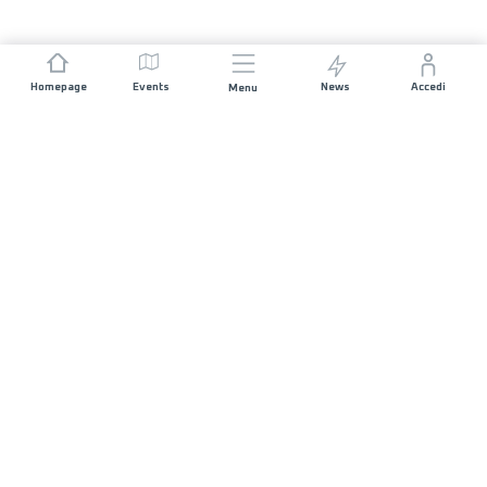
Homepage
Events
News
Accedi
Menu
UNISCITI A NOI
Sponsorizzazioni