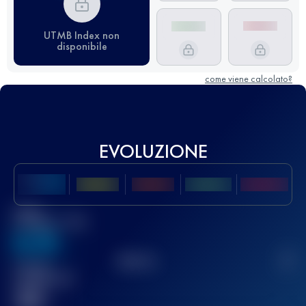
UTMB Index non
disponibile
come viene calcolato?
EVOLUZIONE
Miglior
punteggio UTMB
636
TOP
10
2
Gara(e)
completata(e)
32