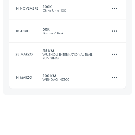
100K
14 NOVEMBRE
China Ultra 100
Accedi per visualizzare l'UTMB Index
50K
18 APRILE
Tianmu 7 Peak
102.5 KM
5420 M+
55 KM
28 MARZO
WUZHOU INTERNATIONAL TRAIL
RUNNING
53.8 KM
4020 M+
Accedi per visualizzare l'UTMB Index
100 KM
14 MARZO
WENDAO-HZ100
56 KM
1289 M+
Accedi per visualizzare l'UTMB Index
104.4 KM
5730 M+
Accedi per visualizzare l'UTMB Index