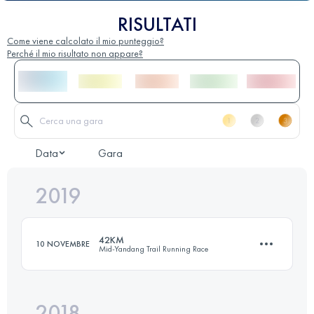
RISULTATI
Come viene calcolato il mio punteggio?
Perché il mio risultato non appare?
Data
Gara
2019
42KM
10 NOVEMBRE
Mid-Yandang Trail Running Race
2018
43.4 KM
1440 M+