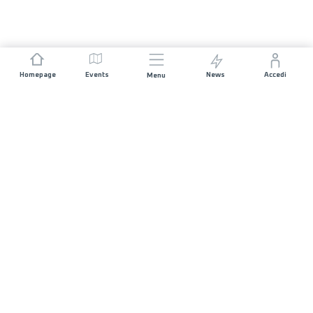
Homepage
Events
News
Accedi
Menu
UNISCITI A NOI
Sponsorizzazioni