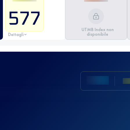
577
UTMB Index non
disponibile
Dettagli