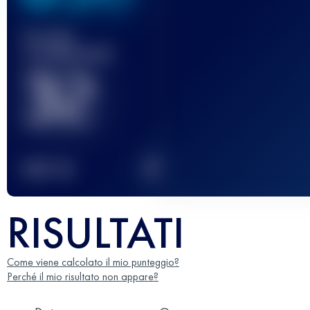
Gara(e)
completata(e)
32
2
TOP
10
RISULTATI
Come viene calcolato il mio punteggio?
Perché il mio risultato non appare?