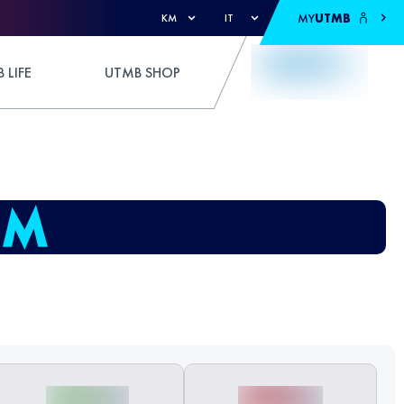
MY
UTMB
KM
IT
 LIFE
UTMB SHOP