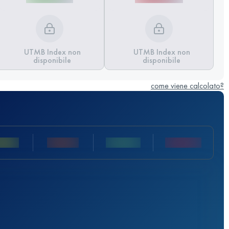
UTMB Index non
UTMB Index non
disponibile
disponibile
come viene calcolato?