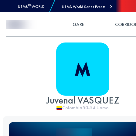
®
UTMB
WORLD
UTMB World Series Events
Skip to Content
GARE
CORRIDO
Juvenal VASQUEZ
Colombia
50-54
Uomo