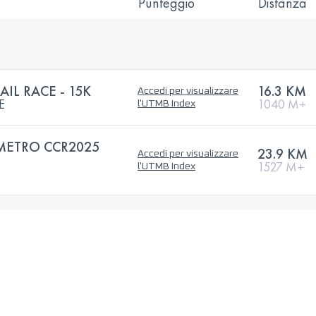
Punteggio
Distanza
AIL RACE - 15K
16.3 KM
Accedi per visualizzare
E
1040 M+
l'UTMB Index
METRO CCR2025
23.9 KM
Accedi per visualizzare
1527 M+
l'UTMB Index