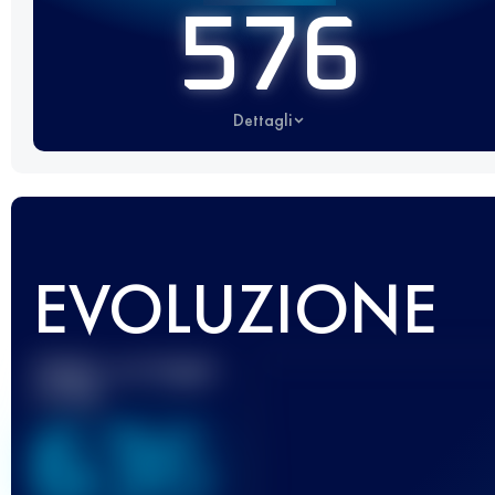
576
Dettagli
EVOLUZIONE
Miglior punteggio
UTMB
636