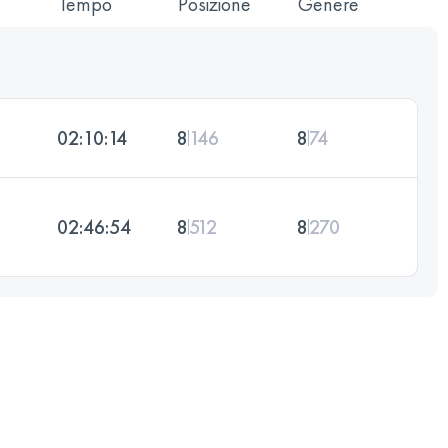
Tempo
Posizione
Genere
02:10:14
8
146
8
74
02:46:54
8
512
8
270