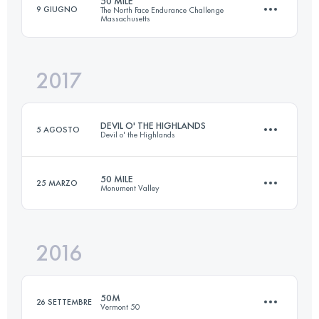
50 MILE
9 GIUGNO
The North Face Endurance Challenge
Massachusetts
76.3 KM
2480 M+
2017
81.7 KM
2280 M+
Accedi per visualizzare l'UTMB Index
DEVIL O' THE HIGHLANDS
5 AGOSTO
Devil o' the Highlands
Accedi per visualizzare l'UTMB Index
50 MILE
25 MARZO
Monument Valley
70.9 KM
1810 M+
2016
78.4 KM
1240 M+
Accedi per visualizzare l'UTMB Index
50M
26 SETTEMBRE
Vermont 50