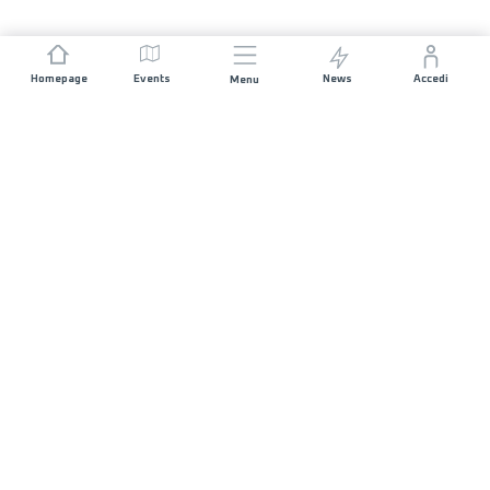
Homepage
Events
News
Accedi
Menu
UNISCITI A NOI
Sponsorizzazioni