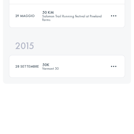
Accedi per visualizzare l'UTMB Index
50 KM
29 MAGGIO
Salomon Trail Running Festival at Pineland
Farms
76.3 KM
2470 M+
2015
48.3 KM
950 M+
Accedi per visualizzare l'UTMB Index
50K
28 SETTEMBRE
Vermont 50
Accedi per visualizzare l'UTMB Index
53.4 KM
1477 M+
Accedi per visualizzare l'UTMB Index