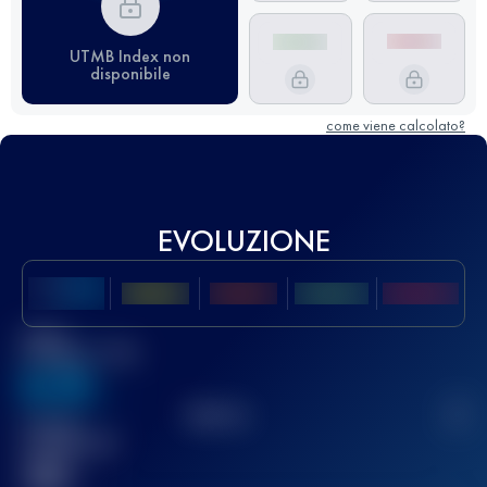
UTMB Index non
disponibile
come viene calcolato?
EVOLUZIONE
Miglior
punteggio UTMB
636
TOP
10
2
Gara(e)
completata(e)
32