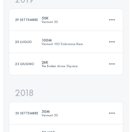
50K
29 SETTEMBRE
Vermont 50
Accedi per visualizzare l'UTMB Index
100M
20 LUGLIO
Vermont 100 Endurance Race
52.7 KM
1540 M+
26K
23 GIUGNO
The Broken Arrow Skyrace
157.5 KM
4830 M+
Accedi per visualizzare l'UTMB Index
2018
23.9 KM
1420 M+
Accedi per visualizzare l'UTMB Index
50M
30 SETTEMBRE
Vermont 50
Accedi per visualizzare l'UTMB Index