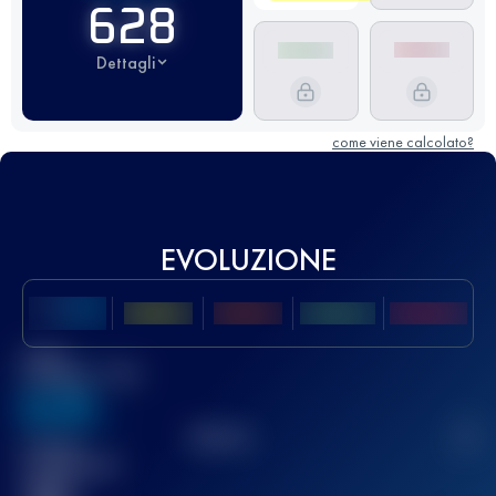
628
Dettagli
come viene calcolato?
EVOLUZIONE
Miglior
punteggio UTMB
636
TOP
10
2
Gara(e)
completata(e)