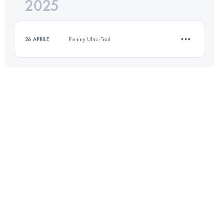
2025
22.9 KM
1000 M+
26 APRILE
Pieniny Ultra-Trail
Accedi per visualizzare l'UTMB Index
10.6 KM
530 M+
Accedi per visualizzare l'UTMB Index