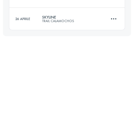
22.8 KM
1800 M+
SKYLINE
26 APRILE
TRAIL CALAMOCHOS
48.6 KM
5485 M+
Accedi per visualizzare l'UTMB Index
29.5 KM
1800 M+
Accedi per visualizzare l'UTMB Index
Accedi per visualizzare l'UTMB Index