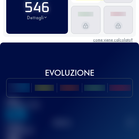
546
Dettagli
come viene calcolato?
EVOLUZIONE
Miglior
punteggio UTMB
636
TOP
10
2
Gara(e)
completata(e)