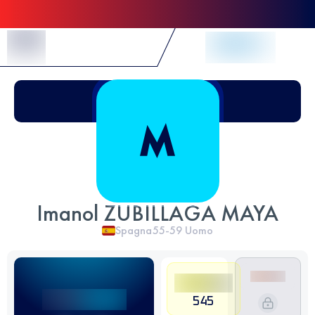
Skip to Content
Imanol ZUBILLAGA MAYA
Spagna
55-59
Uomo
545