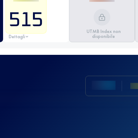
515
UTMB Index non
disponibile
Dettagli