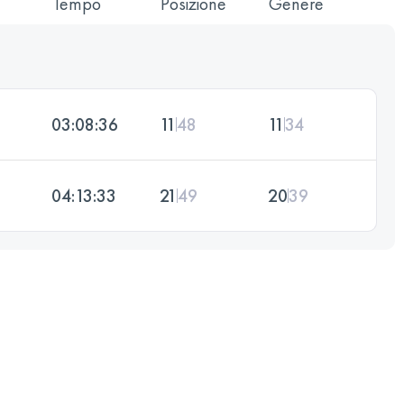
Tempo
Posizione
Genere
03:08:36
11
48
11
34
04:13:33
21
49
20
39