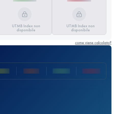
UTMB Index non
UTMB Index non
disponibile
disponibile
come viene calcolato?