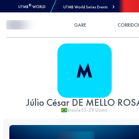
®
UTMB
WORLD
UTMB World Series Events
Skip to Content
GARE
CORRIDO
Júlio César DE MELLO ROS
Brasile
55-59
Uomo