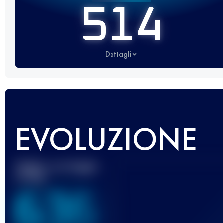
514
Dettagli
EVOLUZIONE
Miglior punteggio
UTMB
636