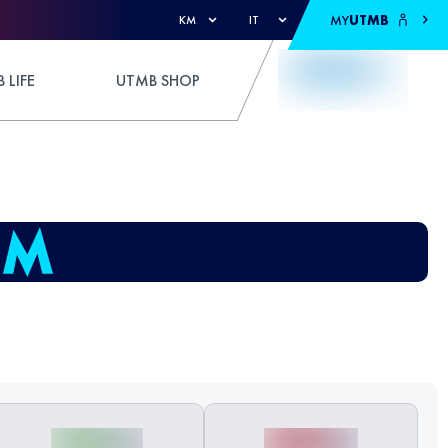
MY
UTMB
KM
IT
 LIFE
UTMB SHOP