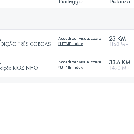
Punteggio
Distanza
A
23 KM
Accedi per visualizzare
 EDIÇÃO TRÊS COROAS
1160 M+
l'UTMB Index
A
33.6 KM
Accedi per visualizzare
edição RIOZINHO
1490 M+
l'UTMB Index