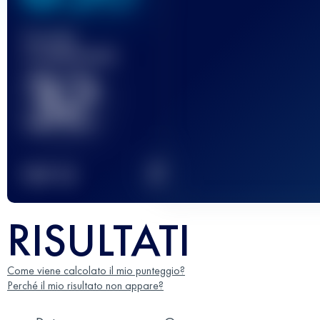
Gara(e)
completata(e)
32
2
TOP
10
RISULTATI
Come viene calcolato il mio punteggio?
Perché il mio risultato non appare?