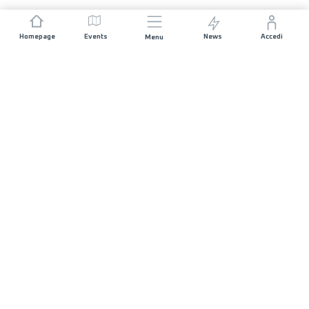
Homepage
Events
News
Accedi
Menu
UNISCITI A NOI
Sponsorizzazioni
Direttori di corsa