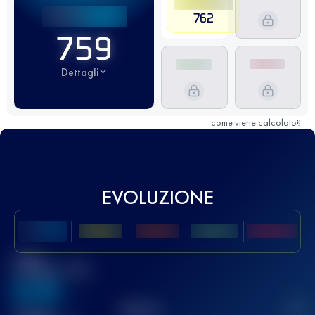
762
759
Dettagli
come viene calcolato?
EVOLUZIONE
Miglior
punteggio UTMB
636
TOP
10
2