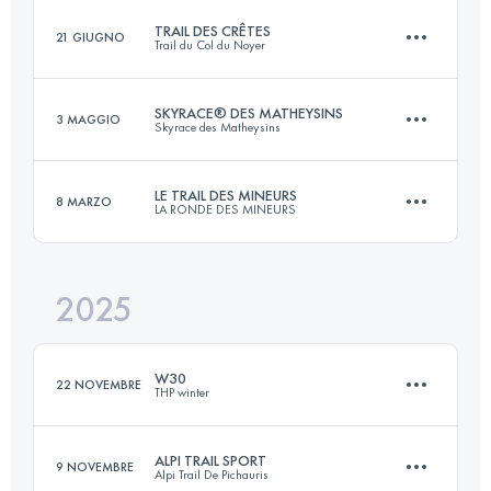
TRAIL DES CRÊTES
21 GIUGNO
Trail du Col du Noyer
24 KM
1750 M+
SKYRACE® DES MATHEYSINS
3 MAGGIO
Skyrace des Matheysins
24 KM
1400 M+
Accedi per visualizzare l'UTMB Index
LE TRAIL DES MINEURS
8 MARZO
LA RONDE DES MINEURS
25 KM
1950 M+
Accedi per visualizzare l'UTMB Index
2025
27 KM
1040 M+
Accedi per visualizzare l'UTMB Index
W30
22 NOVEMBRE
THP winter
Accedi per visualizzare l'UTMB Index
ALPI TRAIL SPORT
9 NOVEMBRE
Alpi Trail De Pichauris