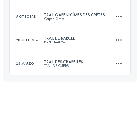
32.6 KM
1500 M+
TRAIL GAPEN'CÎMES DES CRÊTES
5 OTTOBRE
Gapen'Cimes
21 KM
1100 M+
Accedi per visualizzare l'UTMB Index
TRAIL DE BARCEL
20 SETTEMBRE
Roc'N Trail Verdon
28.8 KM
1330 M+
Accedi per visualizzare l'UTMB Index
TRAIL DES CHAPELLES
23 MARZO
TRAIL DE CUERS
22 KM
1200 M+
Accedi per visualizzare l'UTMB Index
26 KM
1290 M+
Accedi per visualizzare l'UTMB Index
Accedi per visualizzare l'UTMB Index