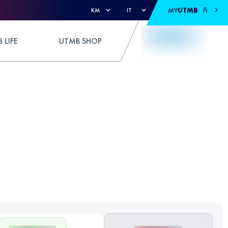
MY
UTMB
KM
IT
 LIFE
UTMB SHOP