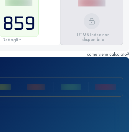
859
UTMB Index non
disponibile
Dettagli
come viene calcolato?