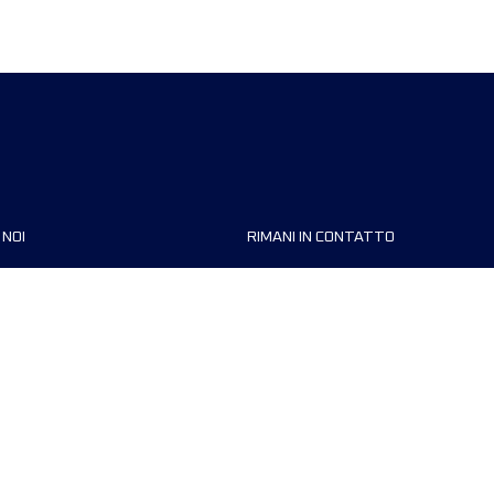
 NOI
RIMANI IN CONTATTO
zzazioni
FAQ
 di corsa
Contattaci
MyUTMB+