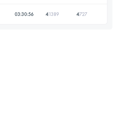
03:30:56
4
1389
4
727