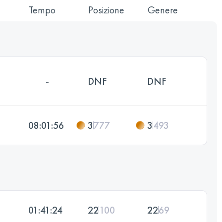
Tempo
Posizione
Genere
-
DNF
DNF
08:01:56
3
777
3
493
01:41:24
22
100
22
69