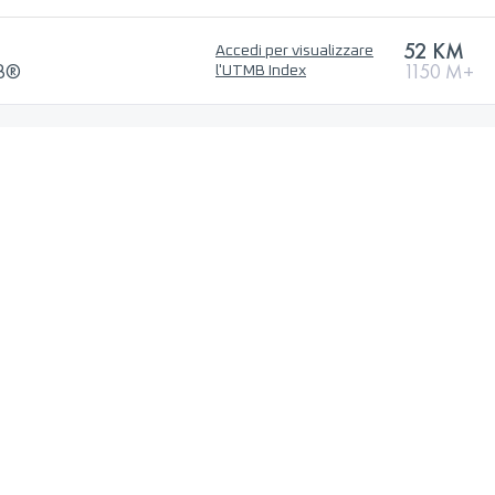
52 KM
Accedi per visualizzare
MB®
1150 M+
l'UTMB Index