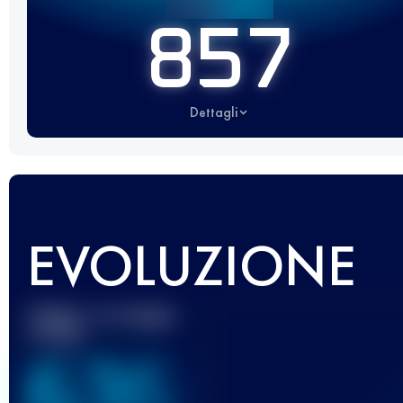
857
Dettagli
EVOLUZIONE
Miglior punteggio
UTMB
636