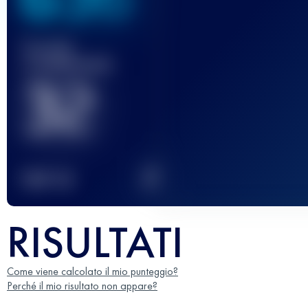
Gara(e)
completata(e)
32
2
TOP
10
RISULTATI
Come viene calcolato il mio punteggio?
Perché il mio risultato non appare?