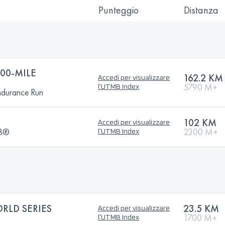
Punteggio
Distanza
00-MILE
162.2 KM
Accedi per visualizzare
5790 M+
l'UTMB Index
ndurance Run
102 KM
Accedi per visualizzare
MB®
2300 M+
l'UTMB Index
RLD SERIES
23.5 KM
Accedi per visualizzare
1700 M+
l'UTMB Index