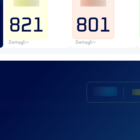
821
801
Dettagli
Dettagli