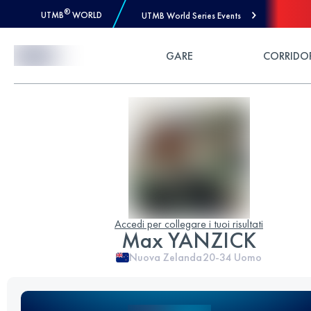
®
UTMB
WORLD
UTMB World Series Events
Skip to Content
GARE
CORRIDO
Accedi per collegare i tuoi risultati
Max YANZICK
Nuova Zelanda
20-34
Uomo