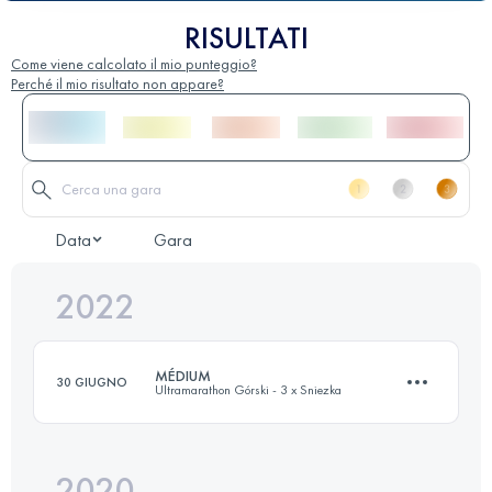
RISULTATI
Come viene calcolato il mio punteggio?
Perché il mio risultato non appare?
Data
Gara
2022
MÉDIUM
30 GIUGNO
Ultramarathon Górski - 3 x Sniezka
2020
37 KM
2120 M+