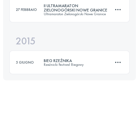
II ULTRAMARATON
27 FEBBRAIO
ZIELONOGÓRSKI NOWE GRANICE
Ultramaraton Zielonogórski Nowe Granice
Accedi per visualizzare l'UTMB Index
2015
103.7 KM
570 M+
BIEG RZEŹNIKA
5 GIUGNO
Rzeźnicki Festiwal Biegowy
Accedi per visualizzare l'UTMB Index
Squadra
75.5 KM
3679 M+
Accedi per visualizzare l'UTMB Index