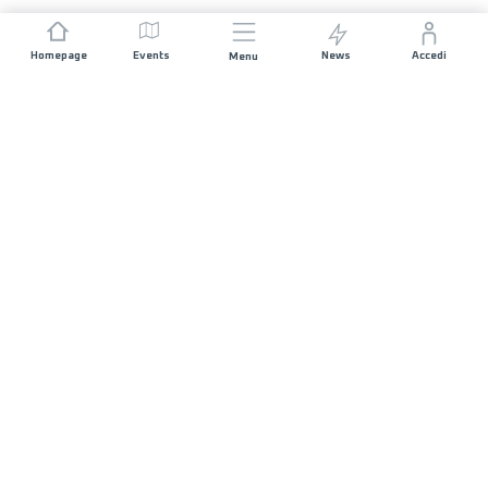
Homepage
Events
News
Accedi
Menu
UNISCITI A NOI
Sponsorizzazioni
Direttori di corsa