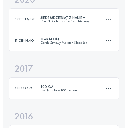
SIEDEMDZIESIĄT Z HAKIEM
5 SETTEMBRE
Chojnik Karkonoski Festiwal Biegowy
Accedi per visualizzare l'UTMB Index
MARATON
11 GENNAIO
Górski Zimowy Maraton Ślężański
73.1 KM
3320 M+
2017
42.6 KM
1070 M+
Accedi per visualizzare l'UTMB Index
100 KM
4 FEBBRAIO
The North Face 100 Thailand
Accedi per visualizzare l'UTMB Index
2016
100 KM
2330 M+