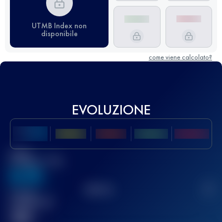
UTMB Index non
disponibile
come viene calcolato?
EVOLUZIONE
Miglior
punteggio UTMB
636
TOP
10
2
Gara(e)
completata(e)
32