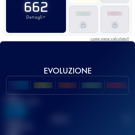
662
Dettagli
come viene calcolato?
EVOLUZIONE
Miglior
punteggio UTMB
636
TOP
10
2
Gara(e)
completata(e)