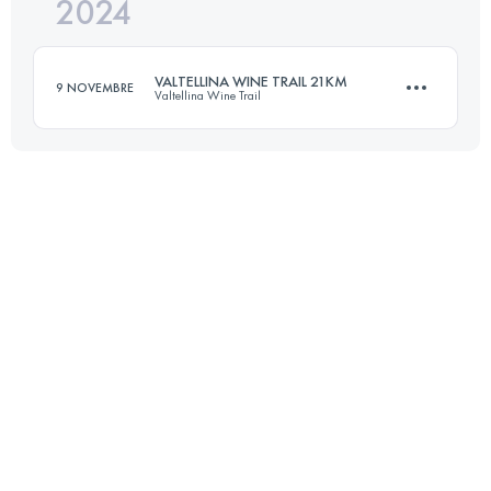
2024
13.5 KM
740 M+
VALTELLINA WINE TRAIL 21KM
9 NOVEMBRE
Valtellina Wine Trail
Accedi per visualizzare l'UTMB Index
21 KM
900 M+
Accedi per visualizzare l'UTMB Index