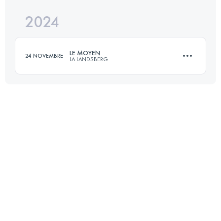
Accedi per visualizzare l'UTMB Index
2024
21.2 KM
1040 M+
Accedi per visualizzare l'UTMB Index
LE MOYEN
24 NOVEMBRE
LA LANDSBERG
Accedi per visualizzare l'UTMB Index
16 KM
550 M+
Accedi per visualizzare l'UTMB Index