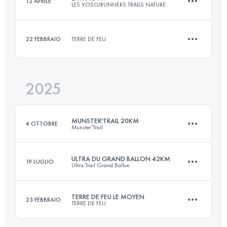
12 APRILE
LES VOSGIRUNNERS TRAILS NATURE
47 KM
1600 M+
22 FEBBRAIO
TERRE DE FEU
27 KM
1100 M+
Accedi per visualizzare l'UTMB Index
2025
13 KM
620 M+
Accedi per visualizzare l'UTMB Index
MUNSTER'TRAIL 20KM
4 OTTOBRE
Munster'Trail
Accedi per visualizzare l'UTMB Index
ULTRA DU GRAND BALLON 42KM
19 LUGLIO
Ultra Trail Grand Ballon
20 KM
1000 M+
TERRE DE FEU LE MOYEN
23 FEBBRAIO
TERRE DE FEU
42 KM
1900 M+