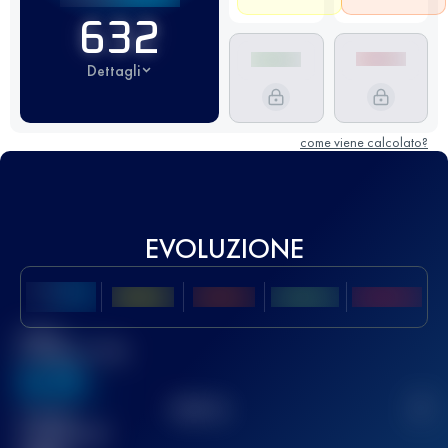
632
Dettagli
come viene calcolato?
EVOLUZIONE
Miglior
punteggio UTMB
636
TOP
10
2
Gara(e)
completata(e)