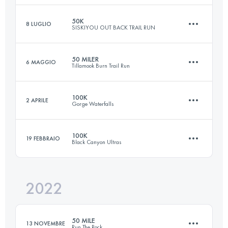
Accedi per visualizzare l'UTMB Index
50K
8 LUGLIO
SISKIYOU OUT BACK TRAIL RUN
160.9 KM
4267 M+
50 MILER
6 MAGGIO
Tillamook Burn Trail Run
48.1 KM
1470 M+
Accedi per visualizzare l'UTMB Index
100K
2 APRILE
Gorge Waterfalls
80.4 KM
2750 M+
Accedi per visualizzare l'UTMB Index
100K
19 FEBBRAIO
Black Canyon Ultras
98.9 KM
3312 M+
Accedi per visualizzare l'UTMB Index
2022
99.9 KM
1720 M+
Accedi per visualizzare l'UTMB Index
50 MILE
13 NOVEMBRE
Run The Rock