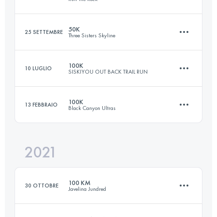
Accedi per visualizzare l'UTMB Index
50K
25 SETTEMBRE
Three Sisters Skyline
76.5 KM
2260 M+
100K
10 LUGLIO
SISKIYOU OUT BACK TRAIL RUN
49.8 KM
890 M+
Accedi per visualizzare l'UTMB Index
100K
13 FEBBRAIO
Black Canyon Ultras
99 KM
3900 M+
Accedi per visualizzare l'UTMB Index
2021
99.9 KM
2020 M+
Accedi per visualizzare l'UTMB Index
100 KM
30 OTTOBRE
Javelina Jundred
Accedi per visualizzare l'UTMB Index