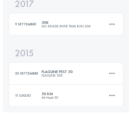
2017
66 KM
1200 M+
Accedi per visualizzare l'UTMB Index
50K
9 SETTEMBRE
MC KENZIE RIVER TRAIL RUN 50K
Accedi per visualizzare l'UTMB Index
2015
50 KM
1200 M+
FLAGLINE FEST 50
20 SETTEMBRE
FLAGLINE 50K
Accedi per visualizzare l'UTMB Index
50 KM
11 LUGLIO
Mt Hood 50
50 KM
1520 M+
46.2 KM
830 M+