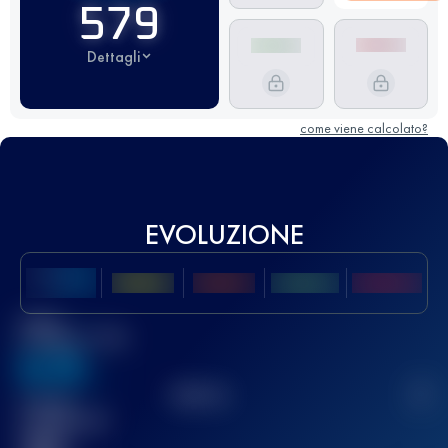
579
Dettagli
come viene calcolato?
EVOLUZIONE
Miglior
punteggio UTMB
636
TOP
10
2
Gara(e)
completata(e)