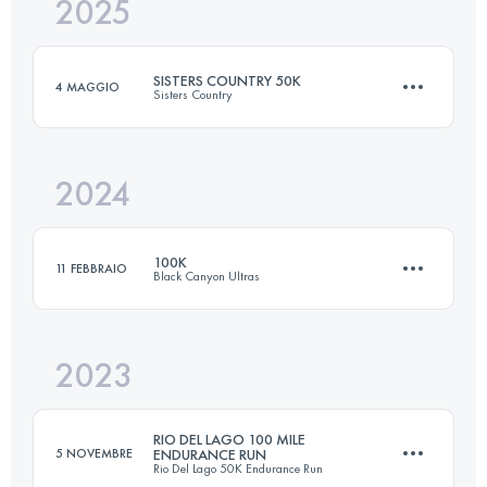
2025
50 KM
730 M+
SISTERS COUNTRY 50K
4 MAGGIO
Sisters Country
Accedi per visualizzare l'UTMB Index
2024
50 KM
730 M+
100K
11 FEBBRAIO
Black Canyon Ultras
Accedi per visualizzare l'UTMB Index
2023
99.9 KM
1720 M+
RIO DEL LAGO 100 MILE
5 NOVEMBRE
ENDURANCE RUN
Rio Del Lago 50K Endurance Run