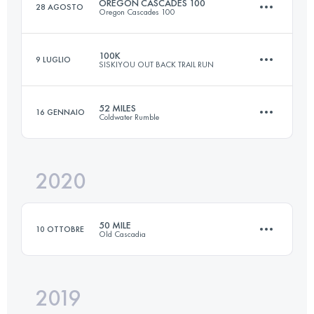
OREGON CASCADES 100
28 AGOSTO
Oregon Cascades 100
98.3 KM
1090 M+
100K
9 LUGLIO
SISKIYOU OUT BACK TRAIL RUN
161.8 KM
3070 M+
Accedi per visualizzare l'UTMB Index
52 MILES
16 GENNAIO
Coldwater Rumble
98.5 KM
3900 M+
Accedi per visualizzare l'UTMB Index
2020
84.8 KM
1490 M+
Accedi per visualizzare l'UTMB Index
50 MILE
10 OTTOBRE
Old Cascadia
Accedi per visualizzare l'UTMB Index
2019
79.7 KM
3640 M+