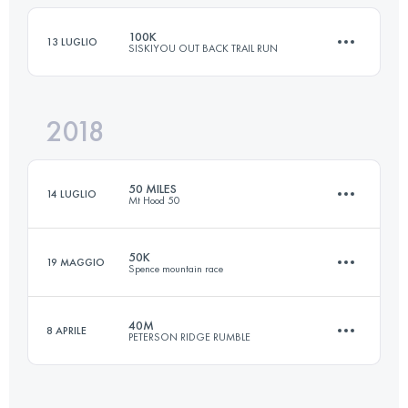
100K
13 LUGLIO
SISKIYOU OUT BACK TRAIL RUN
Accedi per visualizzare l'UTMB Index
2018
98.5 KM
3900 M+
50 MILES
14 LUGLIO
Mt Hood 50
Accedi per visualizzare l'UTMB Index
50K
19 MAGGIO
Spence mountain race
76.1 KM
1360 M+
40M
8 APRILE
PETERSON RIDGE RUMBLE
50 KM
1500 M+
Accedi per visualizzare l'UTMB Index