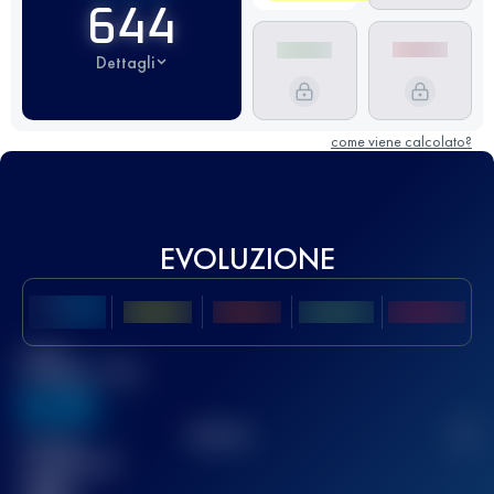
644
Dettagli
come viene calcolato?
EVOLUZIONE
Miglior
punteggio UTMB
636
TOP
10
2
Gara(e)
completata(e)