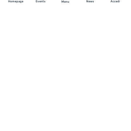
Homepage
Events
News
Accedi
Menu
UNISCITI A NOI
Sponsorizzazioni
Direttori di corsa