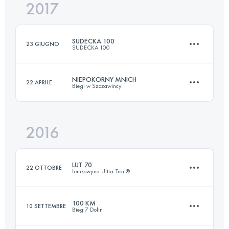
2017
43.2 KM
1780 M+
Accedi per visualizzare l'UTMB Index
SUDECKA 100
23 GIUGNO
SUDECKA 100
Accedi per visualizzare l'UTMB Index
NIEPOKORNY MNICH
22 APRILE
Biegi w Szczawincy
96.2 KM
3010 M+
2016
64.6 KM
3140 M+
Accedi per visualizzare l'UTMB Index
LUT 70
22 OTTOBRE
Lemkowyna Ultra-Trail®
Accedi per visualizzare l'UTMB Index
100 KM
10 SETTEMBRE
Bieg 7 Dolin
69.2 KM
2530 M+