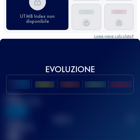
UTMB Index non
disponibile
come viene calcolato?
EVOLUZIONE
Miglior
punteggio UTMB
636
TOP
10
2
Gara(e)
completata(e)
32