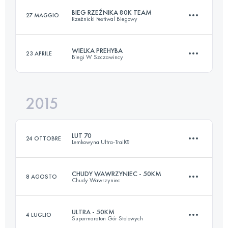
BIEG RZEŹNIKA 80K TEAM
27 MAGGIO
Rzeźnicki Festiwal Biegowy
100.1 KM
4190 M+
Accedi per visualizzare l'UTMB Index
WIELKA PREHYBA
23 APRILE
Biegi W Szczawincy
Squadra
81.9 KM
3750 M+
Accedi per visualizzare l'UTMB Index
2015
43.5 KM
1970 M+
Accedi per visualizzare l'UTMB Index
LUT 70
24 OTTOBRE
Lemkowyna Ultra-Trail®
Accedi per visualizzare l'UTMB Index
CHUDY WAWRZYNIEC - 50KM
8 AGOSTO
Chudy Wawrzyniec
73.2 KM
2520 M+
ULTRA - 50KM
4 LUGLIO
Supermaraton Gór Stolowych
53 KM
2618 M+