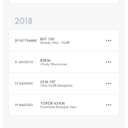
2018
103.2 KM
5570 M+
Accedi per visualizzare l'UTMB Index
BUT 130
29 SETTEMBRE
Beskidy Ultra - Trail®
Accedi per visualizzare l'UTMB Index
80KM
11 AGOSTO
Chudy Wawrzyniec
133.5 KM
6750 M+
UTM 107
15 GIUGNO
Ultra-Trail® Malopolska
83.9 KM
3429 M+
Accedi per visualizzare l'UTMB Index
TOPÓR 43 KM
19 MAGGIO
DrewHome Beskidzki Topor
105.5 KM
5440 M+
Accedi per visualizzare l'UTMB Index