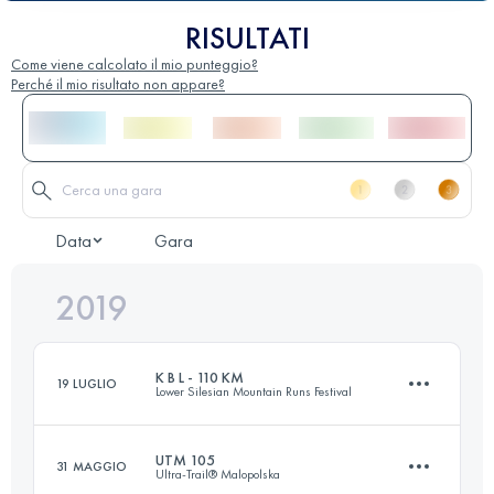
RISULTATI
Come viene calcolato il mio punteggio?
Perché il mio risultato non appare?
Data
Gara
2019
K B L - 110 KM
19 LUGLIO
Lower Silesian Mountain Runs Festival
UTM 105
31 MAGGIO
Ultra-Trail® Malopolska
105.4 KM
3580 M+