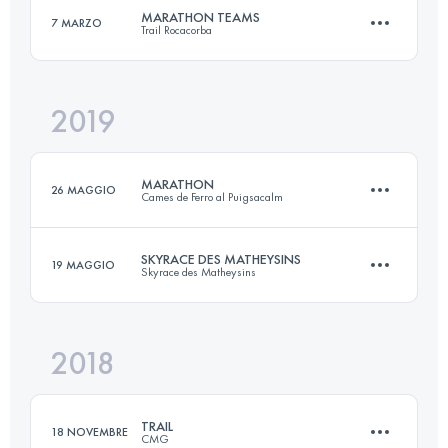
MARATHON TEAMS
7 MARZO
Trail Rocacorba
Accedi per visualizzare l'UTMB Index
2019
Squadra
38.3 KM
2530 M+
MARATHON
26 MAGGIO
Cames de Ferro al Puigsacalm
Accedi per visualizzare l'UTMB Index
SKYRACE DES MATHEYSINS
19 MAGGIO
Skyrace des Matheysins
42.5 KM
2490 M+
2018
25.3 KM
1930 M+
Accedi per visualizzare l'UTMB Index
TRAIL
18 NOVEMBRE
CMG