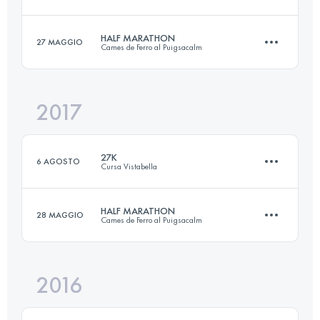
Accedi per visualizzare l'UTMB Index
HALF MARATHON
27 MAGGIO
Cames de Ferro al Puigsacalm
Squadra
16.1 KM
640 M+
2017
23.8 KM
1610 M+
Accedi per visualizzare l'UTMB Index
27K
6 AGOSTO
Cursa Vistabella
Accedi per visualizzare l'UTMB Index
HALF MARATHON
28 MAGGIO
Cames de Ferro al Puigsacalm
27.1 KM
1400 M+
2016
23.6 KM
1360 M+
Accedi per visualizzare l'UTMB Index