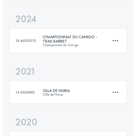
Accedi per visualizzare l'UTMB Index
2024
23 KM
1900 M+
Accedi per visualizzare l'UTMB Index
CHAMPIONNAT DU CANIGO -
10 AGOSTO
TRAIL BARBET
Championnat du Canigo
Accedi per visualizzare l'UTMB Index
2021
33 KM
2100 M+
OLLA DE NURIA
13 GIUGNO
Olla de Núria
Accedi per visualizzare l'UTMB Index
2020
21.5 KM
1940 M+