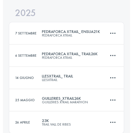
2025
64 KM
3599 M+
PEDRAFORCA XTRAIL_ ENSIJA21K
7 SETTEMBRE
PEDRAFORCA XTRAIL
Accedi per visualizzare l'UTMB Index
PEDRAFORCA XTRAIL_ TRAIL26K
6 SETTEMBRE
PEDRAFORCA XTRAIL
20 KM
1600 M+
LLESXTRAIL_ TRAIL
14 GIUGNO
LLESXTRAIL
24 KM
1460 M+
Accedi per visualizzare l'UTMB Index
GUILLERIES_XTRAIL26K
25 MAGGIO
GUILLERIES XTRAIL MARATHON
30 KM
1500 M+
Accedi per visualizzare l'UTMB Index
23K
26 APRILE
TRAIL VALL DE RIBES
26 KM
1300 M+