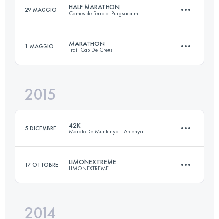
HALF MARATHON
29 MAGGIO
Cames de Ferro al Puigsacalm
Accedi per visualizzare l'UTMB Index
MARATHON
1 MAGGIO
Trail Cap De Creus
23.6 KM
1420 M+
2015
41.8 KM
1920 M+
Accedi per visualizzare l'UTMB Index
42K
5 DICEMBRE
Marato De Muntanya L'Ardenya
Accedi per visualizzare l'UTMB Index
LIMONEXTREME
17 OTTOBRE
LIMONEXTREME
43 KM
1640 M+
2014
23.5 KM
2400 M+