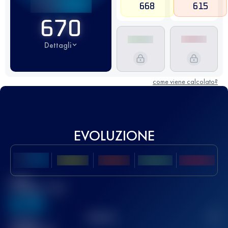
668
615
670
Dettagli
come viene calcolato?
EVOLUZIONE
Miglior
punteggio UTMB
636
TOP
10
2
Gara(e)