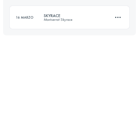
Accedi per visualizzare l'UTMB Index
SKYRACE
16 MARZO
Montserrat Skyrace
Accedi per visualizzare l'UTMB Index
25 KM
1500 M+
Accedi per visualizzare l'UTMB Index