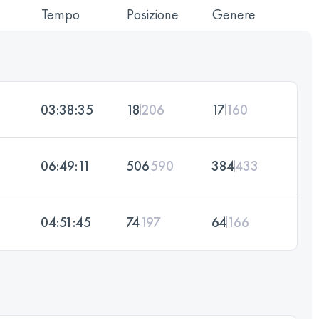
Tempo
Posizione
Genere
03:38:35
18
206
17
160
06:49:11
506
590
384
433
04:51:45
74
197
64
166