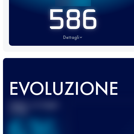
586
Dettagli
EVOLUZIONE
Miglior punteggio
UTMB
636