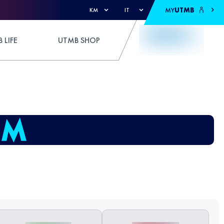
MY
UTMB
KM
IT
 LIFE
UTMB SHOP