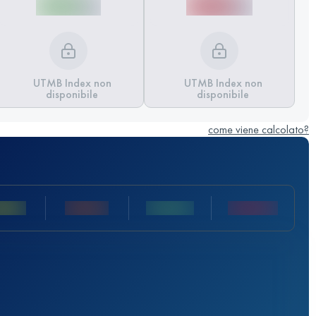
UTMB Index non
UTMB Index non
disponibile
disponibile
come viene calcolato?