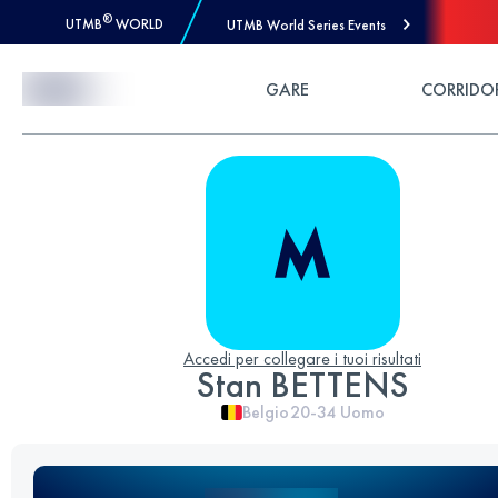
®
UTMB
WORLD
UTMB World Series Events
Skip to Content
GARE
CORRIDO
Accedi per collegare i tuoi risultati
Stan BETTENS
Belgio
20-34
Uomo