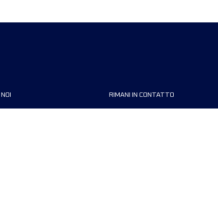
 NOI
RIMANI IN CONTATTO
zzazioni
FAQ
 di corsa
Contattaci
MyUTMB+