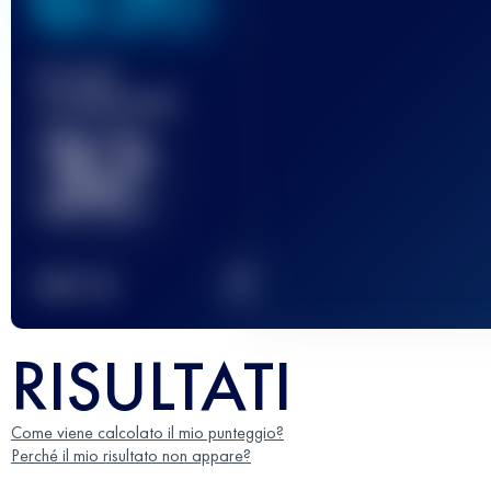
Gara(e)
completata(e)
32
2
TOP
10
RISULTATI
Come viene calcolato il mio punteggio?
Perché il mio risultato non appare?