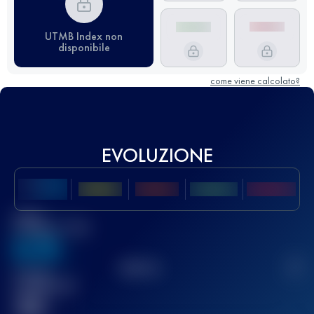
UTMB Index non
disponibile
come viene calcolato?
EVOLUZIONE
Miglior
punteggio UTMB
636
TOP
10
2
Gara(e)
completata(e)
32