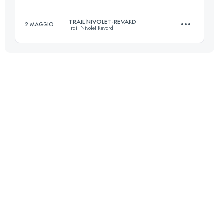
TRAIL NIVOLET-REVARD
2 MAGGIO
Trail Nivolet Revard
105 KM
6380 M+
Accedi per visualizzare l'UTMB Index
48.3 KM
2690 M+
Accedi per visualizzare l'UTMB Index
Accedi per visualizzare l'UTMB Index