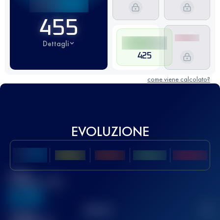
455
Dettagli
425
come viene calcolato?
EVOLUZIONE
Miglior
punteggio UTMB
636
TOP
10
2
Gara(e)