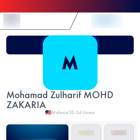
Skip to Content
Mohamad Zulharif MOHD
ZAKARIA
Malesia
20-34
Uomo