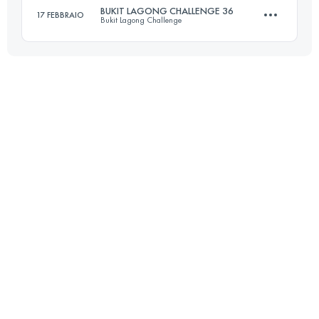
BUKIT LAGONG CHALLENGE 36
17 FEBBRAIO
Bukit Lagong Challenge
63.5 KM
4270 M+
36 KM
2430 M+
Accedi per visualizzare l'UTMB Index
Accedi per visualizzare l'UTMB Index