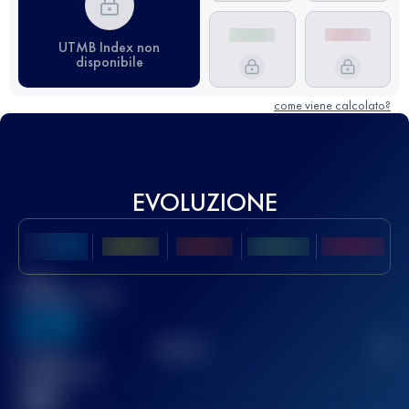
UTMB Index non
disponibile
come viene calcolato?
EVOLUZIONE
Miglior
punteggio UTMB
636
TOP
10
2
Gara(e)
completata(e)
32