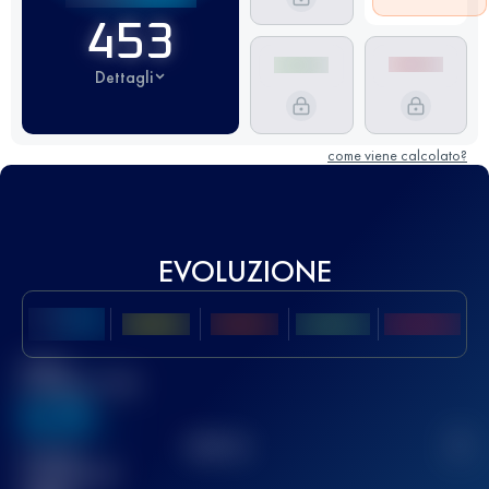
453
Dettagli
come viene calcolato?
EVOLUZIONE
Miglior
punteggio UTMB
636
TOP
10
2
Gara(e)
completata(e)