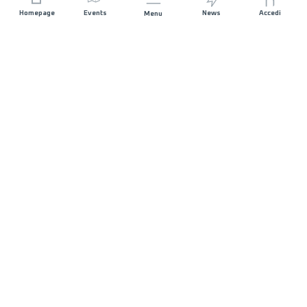
Homepage
Events
News
Accedi
Menu
UNISCITI A NOI
Sponsorizzazioni
Direttori di corsa