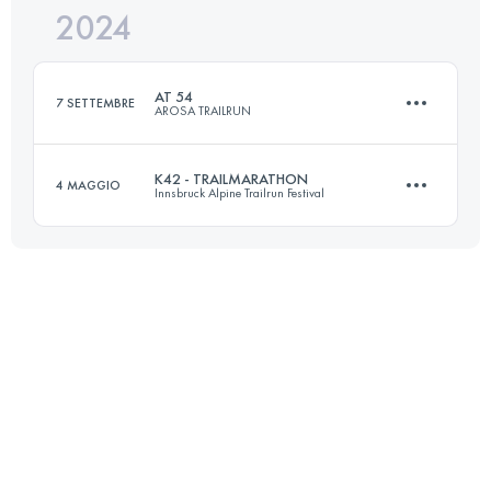
2024
42.5 KM
2500 M+
AT 54
7 SETTEMBRE
AROSA TRAILRUN
Accedi per visualizzare l'UTMB Index
K42 - TRAILMARATHON
4 MAGGIO
Innsbruck Alpine Trailrun Festival
54 KM
3458 M+
42.5 KM
2500 M+
Accedi per visualizzare l'UTMB Index
Accedi per visualizzare l'UTMB Index