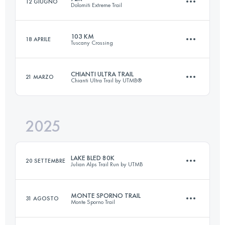
12 GIUGNO
Dolomiti Extreme Trail
82 KM
6300 M+
103 KM
18 APRILE
Tuscany Crossing
72 KM
5500 M+
Accedi per visualizzare l'UTMB Index
CHIANTI ULTRA TRAIL
21 MARZO
Chianti Ultra Trail by UTMB®
101.9 KM
3620 M+
Accedi per visualizzare l'UTMB Index
2025
75 KM
3100 M+
Accedi per visualizzare l'UTMB Index
LAKE BLED 80K
20 SETTEMBRE
Julian Alps Trail Run by UTMB
Accedi per visualizzare l'UTMB Index
MONTE SPORNO TRAIL
31 AGOSTO
Monte Sporno Trail
80 KM
3870 M+