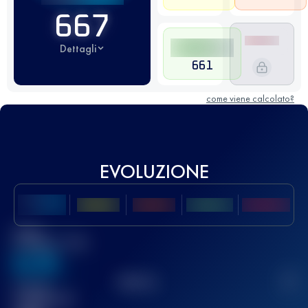
667
Dettagli
661
come viene calcolato?
EVOLUZIONE
Miglior
punteggio UTMB
636
TOP
10
2
Gara(e)
completata(e)