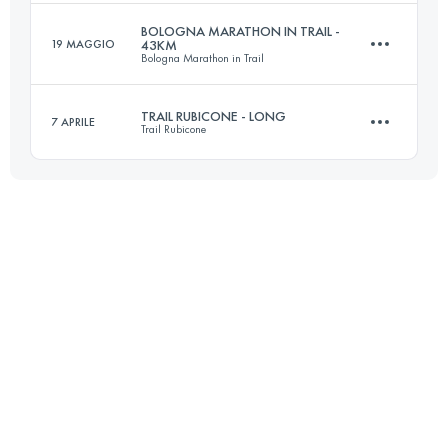
Accedi per visualizzare l'UTMB Index
BOLOGNA MARATHON IN TRAIL -
19 MAGGIO
43KM
Bologna Marathon in Trail
43 KM
2300 M+
Accedi per visualizzare l'UTMB Index
TRAIL RUBICONE - LONG
7 APRILE
Trail Rubicone
43 KM
1400 M+
Accedi per visualizzare l'UTMB Index
23 KM
1200 M+
Accedi per visualizzare l'UTMB Index
Accedi per visualizzare l'UTMB Index