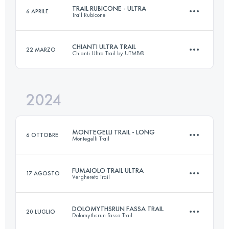
TRAIL RUBICONE - ULTRA
6 APRILE
Trail Rubicone
43 KM
1800 M+
Accedi per visualizzare l'UTMB Index
CHIANTI ULTRA TRAIL
22 MARZO
Chianti Ultra Trail by UTMB®
43 KM
2300 M+
Accedi per visualizzare l'UTMB Index
2024
73 KM
3000 M+
Accedi per visualizzare l'UTMB Index
MONTEGELLI TRAIL - LONG
6 OTTOBRE
Montegelli Trail
Accedi per visualizzare l'UTMB Index
FUMAIOLO TRAIL ULTRA
17 AGOSTO
Verghereto Trail
25 KM
1400 M+
DOLOMYTHSRUN FASSA TRAIL
20 LUGLIO
Dolomythsrun Fassa Trail
65 KM
3100 M+