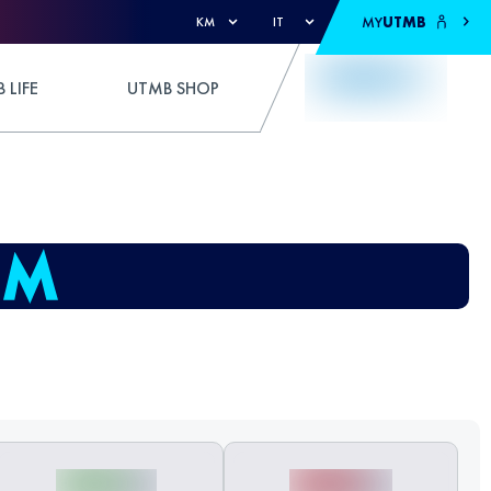
MY
UTMB
KM
IT
 LIFE
UTMB SHOP