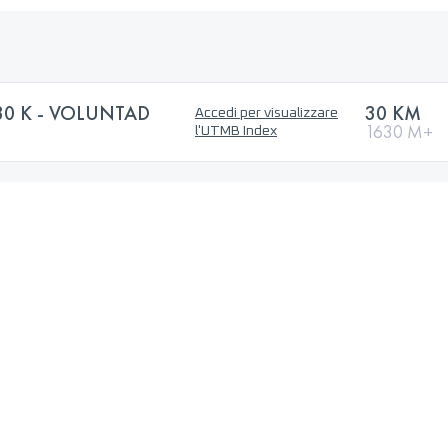
 30 K - VOLUNTAD
30 KM
Accedi per visualizzare
1630 M+
l'UTMB Index