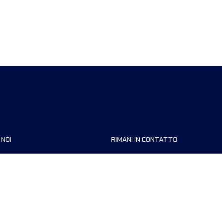
 NOI
RIMANI IN CONTATTO
zzazioni
FAQ
 di corsa
Contattaci
MyUTMB+