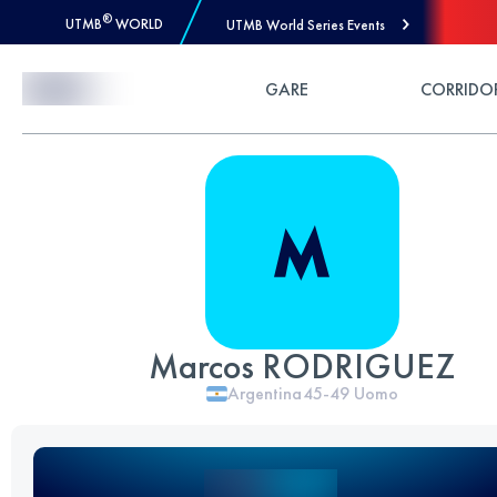
®
UTMB
WORLD
UTMB World Series Events
Skip to Content
GARE
CORRIDO
Marcos RODRIGUEZ
Argentina
45-49
Uomo