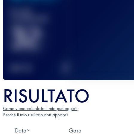
Gara(e)
completata(e)
32
2
TOP
10
RISULTATO
Come viene calcolato il mio punteggio?
Perché il mio risultato non appare?
Data
Gara