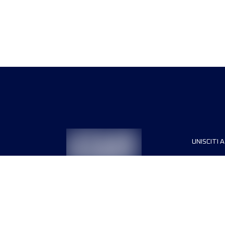
UNISCITI A
Sponsori
Direttori