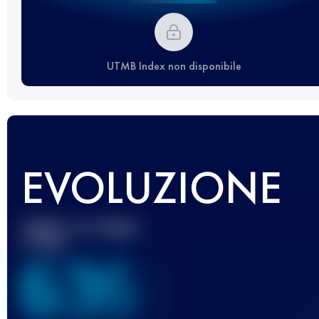
UTMB Index non disponibile
EVOLUZIONE
Miglior punteggio
UTMB
636