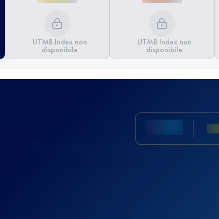
UTMB Index non
UTMB Index non
disponibile
disponibile