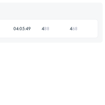
04:05:49
4
88
4
68