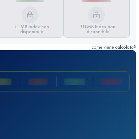
UTMB Index non
UTMB Index non
disponibile
disponibile
come viene calcolato?