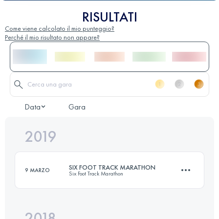
RISULTATI
Come viene calcolato il mio punteggio?
Perché il mio risultato non appare?
Data
Gara
2019
SIX FOOT TRACK MARATHON
9 MARZO
Six Foot Track Marathon
2018
45 KM
1528 M+