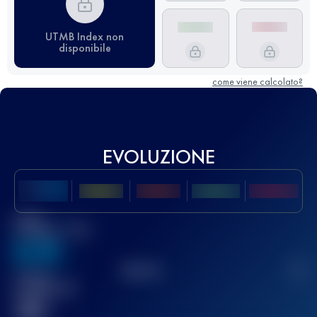
UTMB Index non
disponibile
come viene calcolato?
EVOLUZIONE
Miglior
punteggio UTMB
636
TOP
10
2
Gara(e)
completata(e)
32