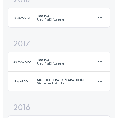
100 KM
19 MAGGIO
Ultra-Trail® Australia
Accedi per visualizzare l'UTMB Index
2017
100 KM
4390 M+
100 KM
20 MAGGIO
Ultra-Trail® Australia
Accedi per visualizzare l'UTMB Index
SIX FOOT TRACK MARATHON
11 MARZO
Six Foot Track Marathon
100 KM
4400 M+
2016
45 KM
1530 M+
Accedi per visualizzare l'UTMB Index