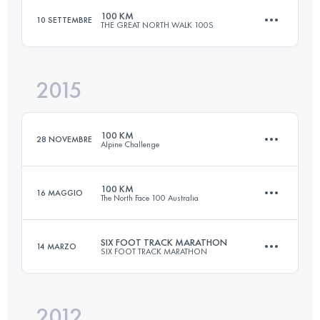
100 KM
10 SETTEMBRE
THE GREAT NORTH WALK 100S
Accedi per visualizzare l'UTMB Index
2015
101.8 KM
3510 M+
100 KM
28 NOVEMBRE
Alpine Challenge
Accedi per visualizzare l'UTMB Index
100 KM
16 MAGGIO
The North Face 100 Australia
100.8 KM
3920 M+
SIX FOOT TRACK MARATHON
14 MARZO
SIX FOOT TRACK MARATHON
96.4 KM
4680 M+
Accedi per visualizzare l'UTMB Index
2012
45 KM
1530 M+