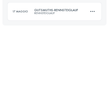
Accedi per visualizzare l'UTMB Index
GUTSMUTHS-RENNSTEIGLAUF
17 MAGGIO
RENNSTEIGLAUF
Accedi per visualizzare l'UTMB Index
72.7 KM
1490 M+
Accedi per visualizzare l'UTMB Index