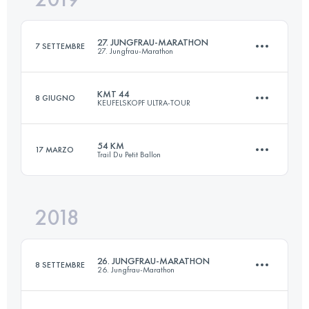
27. JUNGFRAU-MARATHON
7 SETTEMBRE
27. Jungfrau-Marathon
Accedi per visualizzare l'UTMB Index
KMT 44
8 GIUGNO
KEUFELSKOPF ULTRA-TOUR
42.2 KM
1838 M+
54 KM
17 MARZO
Trail Du Petit Ballon
44.1 KM
1700 M+
Accedi per visualizzare l'UTMB Index
2018
54 KM
2160 M+
Accedi per visualizzare l'UTMB Index
26. JUNGFRAU-MARATHON
8 SETTEMBRE
26. Jungfrau-Marathon
Accedi per visualizzare l'UTMB Index