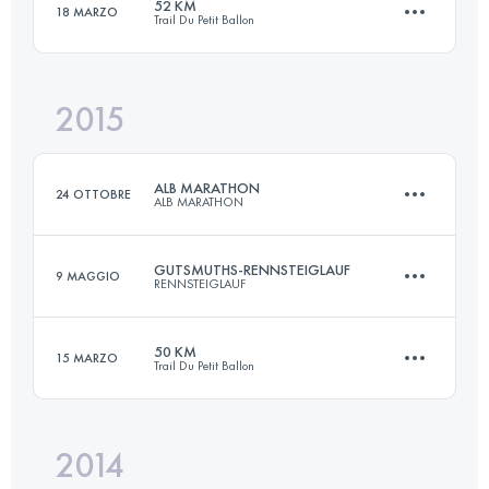
52 KM
18 MARZO
Trail Du Petit Ballon
42.2 KM
1838 M+
2015
52.5 KM
2120 M+
Accedi per visualizzare l'UTMB Index
ALB MARATHON
24 OTTOBRE
ALB MARATHON
Accedi per visualizzare l'UTMB Index
GUTSMUTHS-RENNSTEIGLAUF
9 MAGGIO
RENNSTEIGLAUF
50 KM
1100 M+
50 KM
15 MARZO
Trail Du Petit Ballon
72.7 KM
1490 M+
Accedi per visualizzare l'UTMB Index
2014
50.8 KM
1880 M+