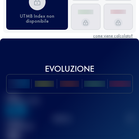
UTMB Index non
disponibile
come viene calcolato?
EVOLUZIONE
Miglior
punteggio UTMB
636
TOP
10
2
Gara(e)
completata(e)
32