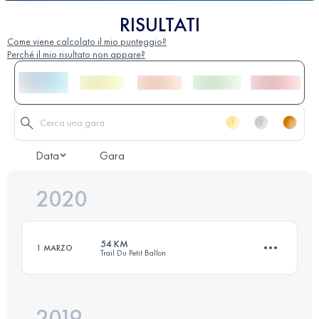
RISULTATI
Come viene calcolato il mio punteggio?
Perché il mio risultato non appare?
Data
Gara
2020
54 KM
1 MARZO
Trail Du Petit Ballon
2019
55.1 KM
2160 M+